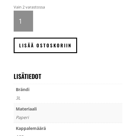
Vain 2 varastossa
Photo
Corners
Ivory
määrä
LISÄÄ OSTOSKORIIN
LISÄTIEDOT
Brändi
3L
Materiaali
Paperi
Kappalemäärä