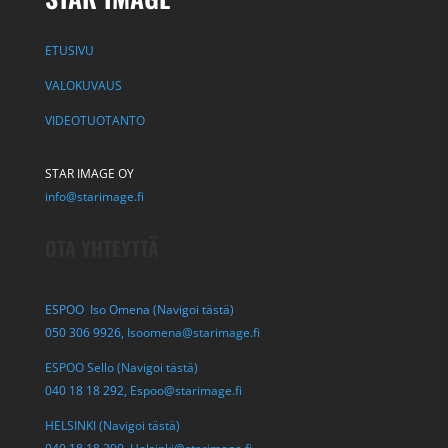
ETUSIVU
VALOKUVAUS
VIDEOTUOTANTO
STAR IMAGE OY
info@starimage.fi
OTA YHTEYTTÄ
ESPOO Iso Omena (Navigoi tästä)
050 306 9926,
Isoomena@starimage.fi
ESPOO Sello (Navigoi tästä)
040 18 18 292,
Espoo@starimage.fi
HELSINKI (Navigoi tästä)