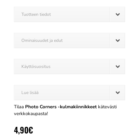
Tuotteen tiedot
Ominaisuudet ja edut
Käyttösuositus
Lue lisää
Tilaa
Photo Corners -kulmakiinnikkeet
kätevästi
verkkokaupasta!
4,90
€