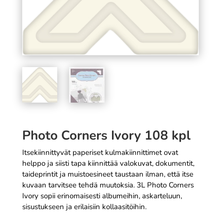
kuvaa
6,99
€
SÄÄ
+
LISÄÄ
Photo Corners Ivory 108 kpl
Itsekiinnittyvät paperiset kulmakiinnittimet ovat
helppo ja siisti tapa kiinnittää valokuvat, dokumentit,
taideprintit ja muistoesineet taustaan ilman, että itse
kuvaan tarvitsee tehdä muutoksia. 3L Photo Corners
Ivory sopii erinomaisesti albumeihin, askarteluun,
sisustukseen ja erilaisiin kollaasitöihin.