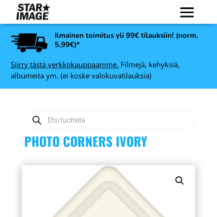
Ilmainen toimitus yli 99€ tilauksiin! (norm.
5,99€)*
Siirry tästä verkkokauppaamme.
Filmejä, kehyksiä,
albumeita ym. (ei koske valokuvatilauksia)
Products
search
PHOTO CORNERS IVORY
hys
Focus Prestige Minimax
 x
albumi sininen, 10x15 100