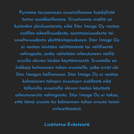
Pyrimme tarjoamaan sivustoillamme hyödyllistä
tietoa asiakkaillemme
. Sivustomme sisältö on
kuitenkin yleisluontoista
, eikä Star Image Oy vastaa
sisällön oikeellisuudesta
, ajantasaisuudesta tai
soveltuvuudesta yksittäistapaukseen
. Star Image Oy
ei vastaa mistään välittömästä tai välillisestä
vahingosta
, jonka väitetään aiheutuneen näillä
sivuilla olevan tiedon käyttämisestä
. Sivustolla on
linkkejä kolmannen tahon sivustoille
, jotka eivät ole
Star Imagen hallinnassa
. Star Image Oy ei vastaa
kolmansien tahojen sivustojen sisällöstä eikä
tällaisilla sivustoilla olevan tiedon käytöstä
aiheutuneista vahingoista
. Star Image Oy ei takaa
,
että tämä sivusto tai kolmannen tahon sivusto toimii
virheettömästi
.
Lisätietoa Evästeistä