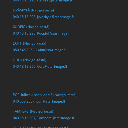
040 18 18 290,
Helsinki@starimage.fi
JYVÄSKYLÄ (Navigoi tästä)
040 18 18 298,
Jyvaskyla@starimage.fi
KUOPIO (Navigoi tästä)
040 18 18 296,
Kuopio@starimage.fi
LAHTI (Navigoi tästä)
050 548 8363,
Lahti@starimage.fi
OULU (Navigoi tästä)
040 18 18 299,
Oulu@starimage.fi
PORI Itäkeskuksenkaari 6 (Navigoi tästä)
040 558 2557,
pori@starimage.fi
TAMPERE (Navigoi tästä)
040 18 18 297,
Tampere@starimage.fi
TURKU Eerikinkatu 5 (Navigoi tästä)