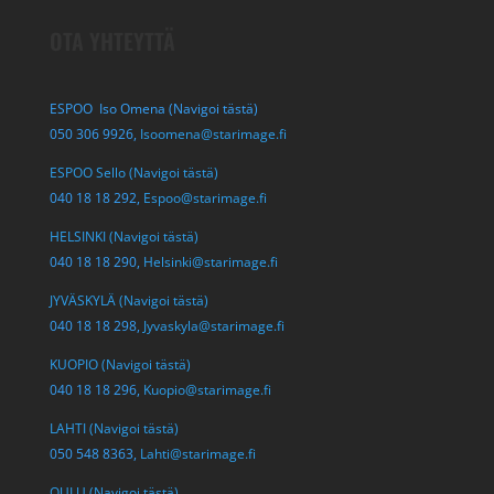
OTA YHTEYTTÄ
ESPOO Iso Omena (Navigoi tästä)
050 306 9926,
Isoomena@starimage.fi
ESPOO Sello (Navigoi tästä)
040 18 18 292,
Espoo@starimage.fi
HELSINKI (Navigoi tästä)
040 18 18 290,
Helsinki@starimage.fi
JYVÄSKYLÄ (Navigoi tästä)
040 18 18 298,
Jyvaskyla@starimage.fi
KUOPIO (Navigoi tästä)
040 18 18 296,
Kuopio@starimage.fi
LAHTI (Navigoi tästä)
050 548 8363,
Lahti@starimage.fi
OULU (Navigoi tästä)