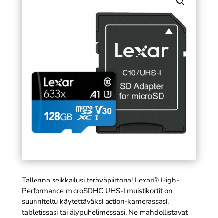
Eastman)
SÄÄ
35,90
€
+
LISÄÄ
Tallenna seikkailusi teräväpiirtona! Lexar® High-
Performance microSDHC UHS-I muistikortit on
suunniteltu käytettäväksi action-kamerassasi,
tabletissasi tai älypuhelimessasi. Ne mahdollistavat