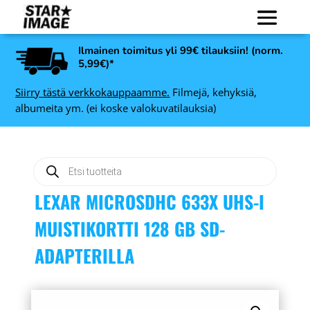
Ilmainen toimitus yli 99€ tilauksiin! (norm.
5,99€)*
Siirry tästä verkkokauppaamme.
Filmejä, kehyksiä,
albumeita ym. (ei koske valokuvatilauksia)
Products
search
LEXAR MICROSDHC 633X UHS-I
MUISTIKORTTI 128 GB SD-
ADAPTERILLA
Kodak Ultramax 400 135-
0
36 kuvaa, 3 kpl (Kodak