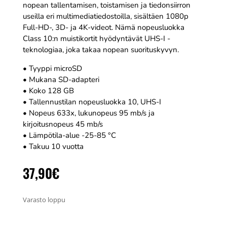
nopean tallentamisen, toistamisen ja tiedonsiirron
useilla eri multimediatiedostoilla, sisältäen 1080p
Full-HD-, 3D- ja 4K-videot. Nämä nopeusluokka
Class 10:n muistikortit hyödyntävät UHS-I -
teknologiaa, joka takaa nopean suorituskyvyn.
• Tyyppi microSD
• Mukana SD-adapteri
• Koko 128 GB
• Tallennustilan nopeusluokka 10, UHS-I
• Nopeus 633x, lukunopeus 95 mb/s ja
kirjoitusnopeus 45 mb/s
• Lämpötila-alue -25-85 °C
• Takuu 10 vuotta
37,90
€
Varasto loppu