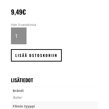
9,49
€
Vain 3 varastossa
Rollei
RPX
100
135,
36
LISÄÄ OSTOSKORIIN
kuvaa
määrä
LISÄTIEDOT
Brändi
Rollei
Filmin tyyppi