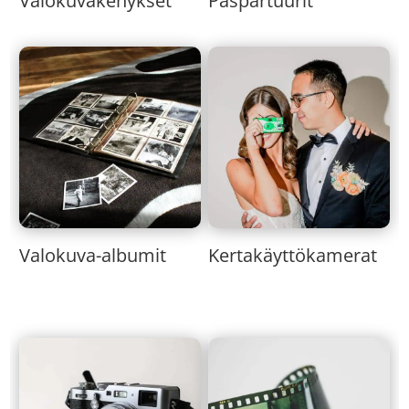
Valokuvakehykset
Paspartuurit
Valokuva-albumit
Kertakäyttökamerat