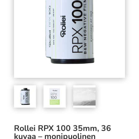
jauhekehite 5000 ml
19,90
€
SÄÄ
+
LISÄÄ
Rollei RPX 100 35mm, 36
kuvaa – monipuolinen