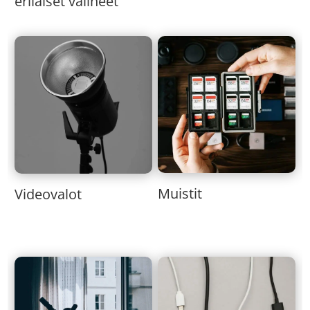
erilaiset välineet
Muistit
Videovalot