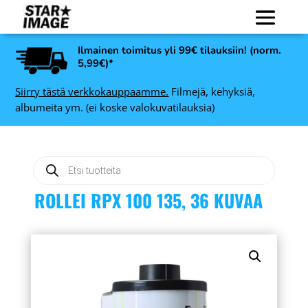
Ilmainen toimitus yli 99€ tilauksiin! (norm.
5,99€)*
Siirry tästä verkkokauppaamme.
Filmejä, kehyksiä,
albumeita ym. (ei koske valokuvatilauksia)
Products
search
ROLLEI RPX 100 135, 36 KUVAA
ADOX D-76 ECO