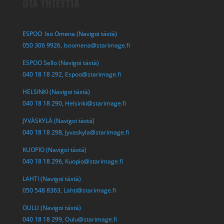
OTA YHTEYTTÄ
ESPOO Iso Omena (Navigoi tästä)
050 306 9926,
Isoomena@starimage.fi
ESPOO Sello (Navigoi tästä)
040 18 18 292,
Espoo@starimage.fi
HELSINKI (Navigoi tästä)
040 18 18 290,
Helsinki@starimage.fi
JYVÄSKYLÄ (Navigoi tästä)
040 18 18 298,
Jyvaskyla@starimage.fi
KUOPIO (Navigoi tästä)
040 18 18 296,
Kuopio@starimage.fi
LAHTI (Navigoi tästä)
050 548 8363,
Lahti@starimage.fi
OULU (Navigoi tästä)
040 18 18 299,
Oulu@starimage.fi