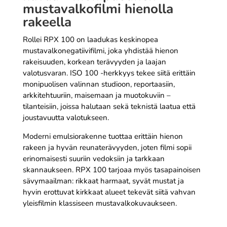
mustavalkofilmi hienolla
rakeella
Rollei RPX 100 on laadukas keskinopea
mustavalkonegatiivifilmi, joka yhdistää hienon
rakeisuuden, korkean terävyyden ja laajan
valotusvaran. ISO 100 -herkkyys tekee siitä erittäin
monipuolisen valinnan studioon, reportaasiin,
arkkitehtuuriin, maisemaan ja muotokuviin –
tilanteisiin, joissa halutaan sekä teknistä laatua että
joustavuutta valotukseen.
Moderni emulsiorakenne tuottaa erittäin hienon
rakeen ja hyvän reunaterävyyden, joten filmi sopii
erinomaisesti suuriin vedoksiin ja tarkkaan
skannaukseen. RPX 100 tarjoaa myös tasapainoisen
sävymaailman: rikkaat harmaat, syvät mustat ja
hyvin erottuvat kirkkaat alueet tekevät siitä vahvan
yleisfilmin klassiseen mustavalkokuvaukseen.