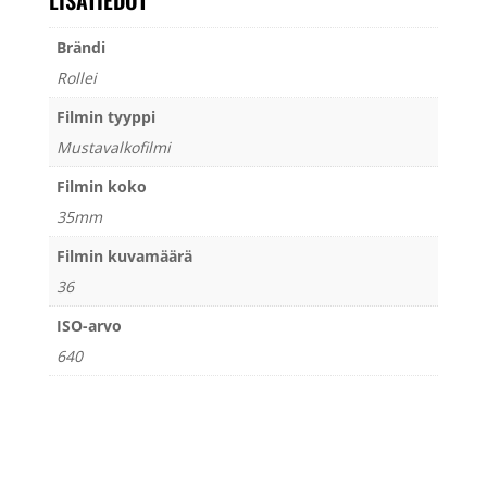
LISÄTIEDOT
kpl
määrä
Brändi
Rollei
Filmin tyyppi
Mustavalkofilmi
Filmin koko
35mm
Filmin kuvamäärä
36
ISO-arvo
640