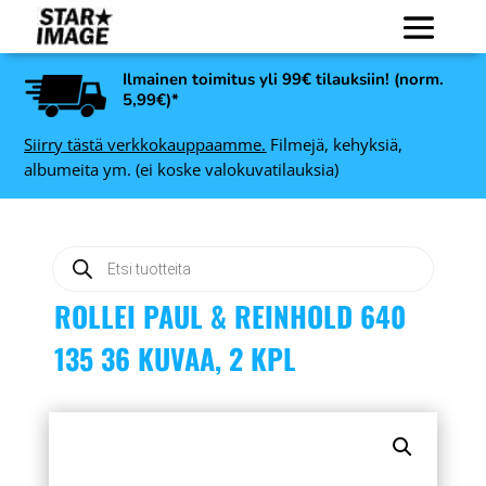
Ilmainen toimitus yli 99€ tilauksiin! (norm.
5,99€)*
Siirry tästä verkkokauppaamme.
Filmejä, kehyksiä,
albumeita ym. (ei koske valokuvatilauksia)
Products
search
ROLLEI PAUL & REINHOLD 640
135 36 KUVAA, 2 KPL
ver
Jobo Uni Tank