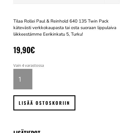
Tilaa Rollei Paul & Reinhold 640 135 Twin Pack
kätevästi verkkokaupasta tai osta suoraan lippulaiva
liikkeestämme Eerikinkatu 5, Turku!
19,90
€
Vain 4 varastossa
Rollei
Paul
&
Reinhold
640
LISÄÄ OSTOSKORIIN
135
36
kuvaa,
2