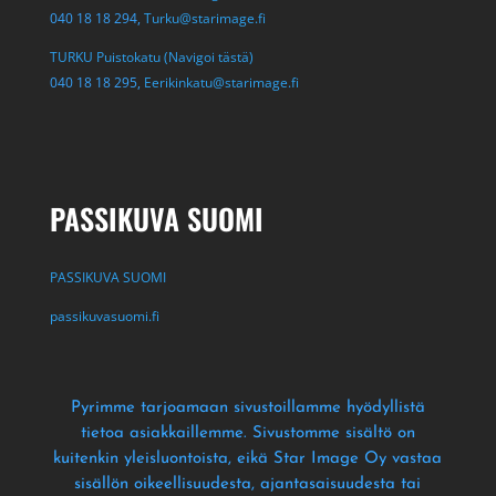
040 18 18 294,
Turku@starimage.fi
TURKU Puistokatu (Navigoi tästä)
040 18 18 295,
Eerikinkatu@starimage.fi
PASSIKUVA SUOMI
PASSIKUVA SUOMI
passikuvasuomi.fi
Pyrimme tarjoamaan sivustoillamme hyödyllistä
tietoa asiakkaillemme
. Sivustomme sisältö on
kuitenkin yleisluontoista
, eikä Star Image Oy vastaa
sisällön oikeellisuudesta
, ajantasaisuudesta tai