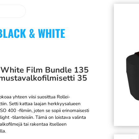
BLACK & WHITE
& White Film Bundle 135
mustavalkofilmisetti 35
koaa yhteen viisi suosittua Rollei-
iin. Setti kattaa laajan herkkyysalueen
O 400 -filmiin, joten se sopii erinomaisesti
ight -tilanteisiin. Tämä on loistava valinta
alkofilmejä tai rakentaa itselleen
la.