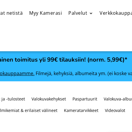
at netistä
Myy Kamerasi
Palvelut
Verkkokaupp
inen toimitus yli 99€ tilauksiin! (norm. 5,99€)*
rkkokauppaamme.
Filmejä, kehyksiä, albumeita ym. (ei koske v
 ja -tulosteet
Valokuvakehykset
Paspartuurit
Valokuva-albu
ilmikemiat & erilaiset välineet
Kameratarvikkeet
Videovalot