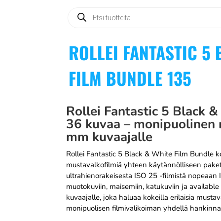
Products
search
ROLLEI FANTASTIC 5 
FILM BUNDLE 135
Rollei Fantastic 5 Black 
36 kuvaa – monipuolinen 
mm kuvaajalle
Rollei Fantastic 5 Black & White Film Bundle ko
mustavalkofilmiä yhteen käytännölliseen pakett
ultrahienorakeisesta ISO 25 -filmistä nopeaan IS
muotokuviin, maisemiin, katukuviin ja available l
kuvaajalle, joka haluaa kokeilla erilaisia mustav
monipuolisen filmivalikoiman yhdellä hankinnal