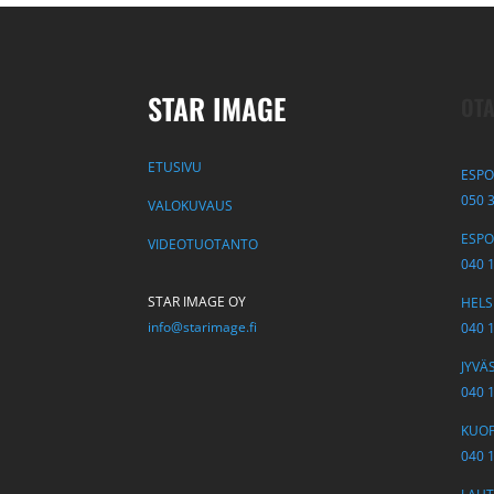
STAR IMAGE
OTA
ETUSIVU
ESPO
050 
VALOKUVAUS
ESPOO
VIDEOTUOTANTO
040 
STAR IMAGE OY
HELSI
info@starimage.fi
040 
JYVÄS
040 
KUOPI
040 