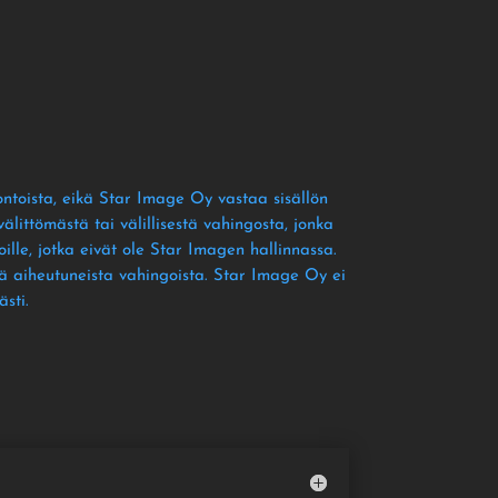
ontoista
, eikä Star Image Oy vastaa sisällön
littömästä tai välillisestä vahingosta
, jonka
ille
, jotka eivät ole Star Imagen hallinnassa
.
tä aiheutuneista vahingoista
. Star Image Oy ei
ästi
.