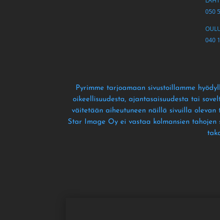
LAHTI
050 
OULU 
040 
Pyrimme tarjoamaan sivustoillamme hyödyll
oikeellisuudesta
, ajantasaisuudesta tai sove
väitetään aiheutuneen näillä sivuilla olevan
Star Image Oy ei vastaa kolmansien tahojen siv
tak