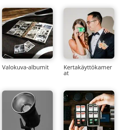
Valokuva-albumit
Kertakäyttökamer
at