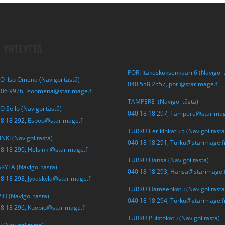
 YHTEYTTÄ
PORI Itäkeskuksenkaari 6 (Navigoi 
O Iso Omena (Navigoi tästä)
040 558 2557,
pori@starimage.fi
306 9926,
Isoomena@starimage.fi
TAMPERE (Navigoi tästä)
 Sello (Navigoi tästä)
040 18 18 297,
Tampere@starimag
18 18 292,
Espoo@starimage.fi
TURKU Eerikinkatu 5 (Navigoi tästä
NKI (Navigoi tästä)
040 18 18 291,
Turku@starimage.f
18 18 290,
Helsinki@starimage.fi
TURKU Hansa (Navigoi tästä)
KYLÄ (Navigoi tästä)
040 18 18 293,
Hansa@starimage.f
18 18 298,
Jyvaskyla@starimage.fi
TURKU Hämeenkatu (Navigoi tästä
O (Navigoi tästä)
040 18 18 294,
Turku@starimage.f
18 18 296,
Kuopio@starimage.fi
TURKU Puistokatu (Navigoi tästä)