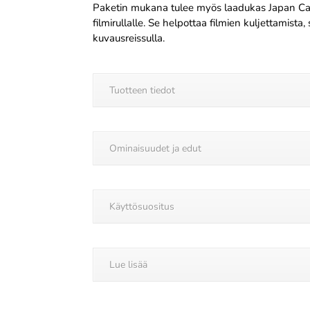
Paketin mukana tulee myös laadukas Japan Cam
filmirullalle. Se helpottaa filmien kuljettamista
kuvausreissulla.
Tuotteen tiedot
Ominaisuudet ja edut
Käyttösuositus
Lue lisää