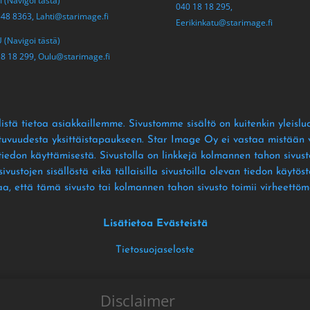
 (Navigoi tästä)
040 18 18 295,
548 8363,
Lahti@starimage.fi
Eerikinkatu@starimage.fi
(Navigoi tästä)
18 18 299,
Oulu@starimage.fi
istä tietoa asiakkaillemme
. Sivustomme sisältö on kuitenkin yleislu
ltuvuudesta yksittäistapaukseen
. Star Image Oy ei vastaa mistään vä
 tiedon käyttämisestä
. Sivustolla on linkkejä kolmannen tahon sivusto
ustojen sisällöstä eikä tällaisilla sivustoilla olevan tiedon käytös
aa
, että tämä sivusto tai kolmannen tahon sivusto toimii virheettöm
Lisätietoa Evästeistä
Tietosuojaseloste
Disclaimer