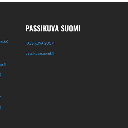
PASSIKUVA SUOMI
tästä)
PASSIKUVA SUOMI
passikuvasuomi.fi
e.fi
)
i
i
)
i