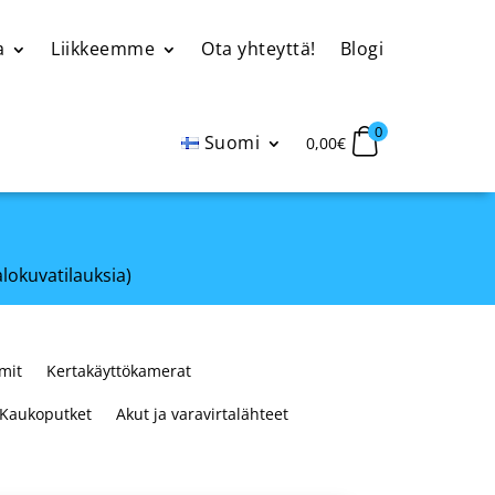
a
Liikkeemme
Ota yhteyttä!
Blogi
0
Suomi
0,00
€
alokuvatilauksia)
mit
Kertakäyttökamerat
Kaukoputket
Akut ja varavirtalähteet