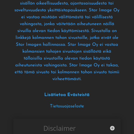
sisällön oikeellisuudesta
, ajantasaisuudesta tai
soveltuvuudesta yksittäistapaukseen
. Star Image Oy
ei vastaa mistään välittömästä tai välillisestä
vahingosta
, jonka väitetään aiheutuneen näillä
sivuilla olevan tiedon käyttämisestä
. Sivustolla on
linkkejä kolmannen tahon sivustoille
, jotka eivät ole
Star Imagen hallinnassa
. Star Image Oy ei vastaa
kolmansien tahojen sivustojen sisällöstä eikä
tällaisilla sivustoilla olevan tiedon käytöstä
aiheutuneista vahingoista
. Star Image Oy ei takaa
,
että tämä sivusto tai kolmannen tahon sivusto toimii
virheettömästi
.
Lisätietoa Evästeistä
Tietosuojaseloste
Disclaimer