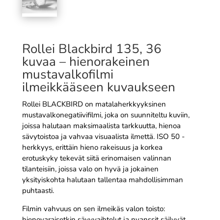
Rollei Blackbird 135, 36
kuvaa – hienorakeinen
mustavalkofilmi
ilmeikkääseen kuvaukseen
Rollei BLACKBIRD on matalaherkkyyksinen
mustavalkonegatiivifilmi, joka on suunniteltu kuviin,
joissa halutaan maksimaalista tarkkuutta, hienoa
sävytoistoa ja vahvaa visuaalista ilmettä. ISO 50 -
herkkyys, erittäin hieno rakeisuus ja korkea
erotuskyky tekevät siitä erinomaisen valinnan
tilanteisiin, joissa valo on hyvä ja jokainen
yksityiskohta halutaan tallentaa mahdollisimman
puhtaasti.
Filmin vahvuus on sen ilmeikäs valon toisto:
hienovaraisetkin sävyvaihtelut ja nyanssit säilyvät