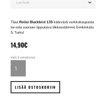
Lue lisää
Tilaa
Rollei Blackbird 135
kätevästi verkkokaupasta
tai osta suoraan lippulaiva liikkeestämme Eerikinkatu
5, Turku!
14,90
€
Vain 2 varastossa
Rollei
Blackbird
135,
36
kuvaa
LISÄÄ OSTOSKORIIN
määrä