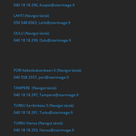
040 18 18 296,
Kuopio@starimage.fi
LAHTI (Navigoi tästä)
050 548 8363,
Lahti@starimage.fi
OULU (Navigoi tästä)
040 18 18 299,
Oulu@starimage.fi
PORI Itäkeskuksenkaari 6 (Navigoi tästä)
040 558 2557,
pori@starimage.fi
TAMPERE (Navigoi tästä)
040 18 18 297,
Tampere@starimage.fi
TURKU Eerikinkatu 5 (Navigoi tästä)
040 18 18 291,
Turku@starimage.fi
TURKU Hansa (Navigoi tästä)
040 18 18 293,
Hansa@starimage.fi