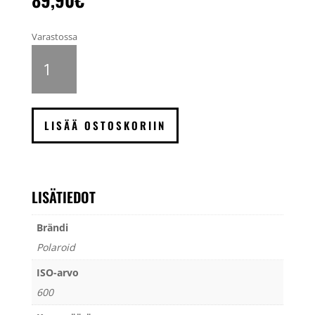
Varastossa
Polaroid
Color
film
600
40
LISÄÄ OSTOSKORIIN
kpl
määrä
LISÄTIEDOT
Brändi
Polaroid
ISO-arvo
600