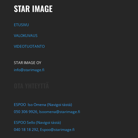
STAR IMAGE
ETUSIVU
VALOKUVAUS
VIDEOTUOTANTO
STAR IMAGE OY
info@starimage.fi
OTA YHTEYTTÄ
ESPOO Iso Omena (Navigoi tästä)
050 306 9926,
Isoomena@starimage.fi
ESPOO Sello (Navigoi tästä)
040 18 18 292,
Espoo@starimage.fi