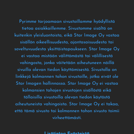
Pyrimme tarjoamaan sivustoillamme hyödyllistä
tietoa asiakkaillemme
. Sivustomme sisältö on
kuitenkin yleisluontoista
, eikä Star Image Oy vastaa
sisällön oikeellisuudesta
, ajantasaisuudesta tai
soveltuvuudesta yksittäistapaukseen
. Star Image Oy
ei vastaa mistään välittömästä tai välillisestä
vahingosta
, jonka väitetään aiheutuneen näillä
sivuilla olevan tiedon käyttämisestä
. Sivustolla on
linkkejä kolmannen tahon sivustoille
, jotka eivät ole
Star Imagen hallinnassa
. Star Image Oy ei vastaa
kolmansien tahojen sivustojen sisällöstä eikä
tällaisilla sivustoilla olevan tiedon käytöstä
aiheutuneista vahingoista
. Star Image Oy ei takaa
,
että tämä sivusto tai kolmannen tahon sivusto toimii
virheettömästi
.
Lisätietoa Evästeistä