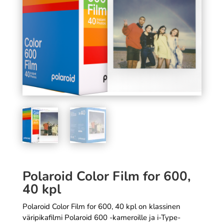
Speed musta
2,99
€
Tällä
+
LISÄÄ
SÄÄ
tuottee
on
useam
muunn
Voit
tehdä
valinn
tuotte
sivulla
Polaroid Color Film for 600,
40 kpl
Polaroid Color Film for 600, 40 kpl on klassinen
väripikafilmi Polaroid 600 -kameroille ja i-Type-