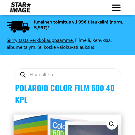
Ilmainen toimitus yli 99€ tilauksiin! (norm.
5,99€)*
Siirry tästä verkkokauppaamme.
Filmejä, kehyksiä,
albumeita ym. (ei koske valokuvatilauksia)
Products
search
POLAROID COLOR FILM 600 40
KPL
Nedis HDMI-kaapeli High