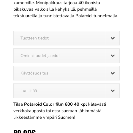
kameroille. Monipakkaus tarjoaa 40 ikonista
pikakuvaa valkoisilla kehyksillä, pehmeillä
tekstuureilla ja tunnistettavalla Polaroid-tunnelmalla.
Tuotteen tiedot
Ominaisuudet ja edut
Käyttösuositus
Lue lisää
Tilaa
Polaroid Color film 600 40 kpl
kätevästi
verkkokaupasta tai osta suoraan lähimmästä
liikkeestämme ympäri Suomen!
89,90
€