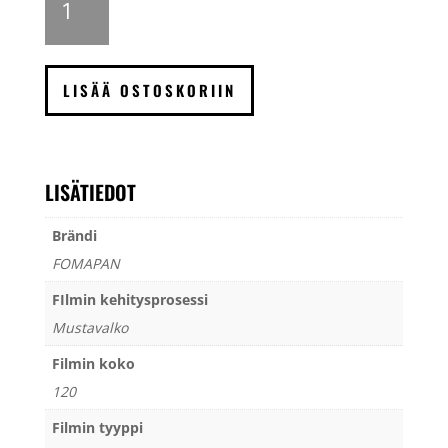
200
Retro
Limited
mustavalkofilmi
LISÄÄ OSTOSKORIIN
120
määrä
LISÄTIEDOT
Brändi
FOMAPAN
FIlmin kehitysprosessi
Mustavalko
Filmin koko
120
Filmin tyyppi