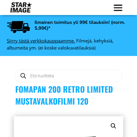
Ilmainen toimitus yli 99€ tilauksiin! (norm.
5,99€)*
Siirry tästä verkkokauppaamme.
Filmejä, kehyksiä,
albumeita ym. (ei koske valokuvatilauksia)
Products
search
FOMAPAN 200 RETRO LIMITED
MUSTAVALKOFILMI 120
ite
Instax Mini Film 20 kuvaa