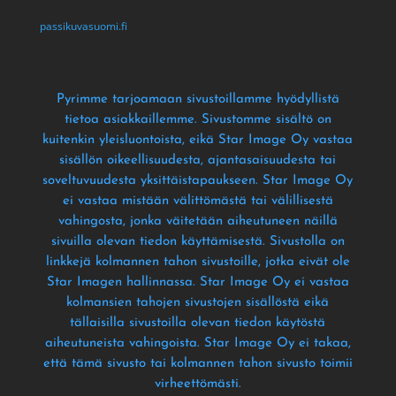
passikuvasuomi.fi
Pyrimme tarjoamaan sivustoillamme hyödyllistä
tietoa asiakkaillemme
. Sivustomme sisältö on
kuitenkin yleisluontoista
, eikä Star Image Oy vastaa
sisällön oikeellisuudesta
, ajantasaisuudesta tai
soveltuvuudesta yksittäistapaukseen
. Star Image Oy
ei vastaa mistään välittömästä tai välillisestä
vahingosta
, jonka väitetään aiheutuneen näillä
sivuilla olevan tiedon käyttämisestä
. Sivustolla on
linkkejä kolmannen tahon sivustoille
, jotka eivät ole
Star Imagen hallinnassa
. Star Image Oy ei vastaa
kolmansien tahojen sivustojen sisällöstä eikä
tällaisilla sivustoilla olevan tiedon käytöstä
aiheutuneista vahingoista
. Star Image Oy ei takaa
,
että tämä sivusto tai kolmannen tahon sivusto toimii
virheettömästi
.