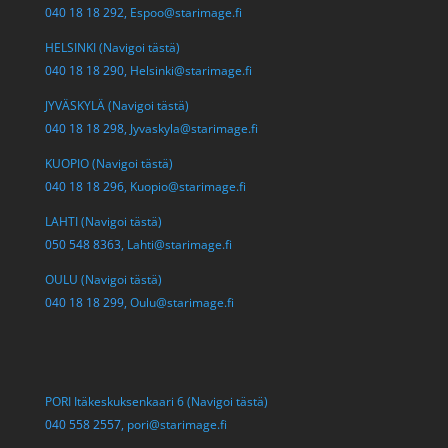
040 18 18 292,
Espoo@starimage.fi
HELSINKI (Navigoi tästä)
040 18 18 290,
Helsinki@starimage.fi
JYVÄSKYLÄ (Navigoi tästä)
040 18 18 298,
Jyvaskyla@starimage.fi
KUOPIO (Navigoi tästä)
040 18 18 296,
Kuopio@starimage.fi
LAHTI (Navigoi tästä)
050 548 8363,
Lahti@starimage.fi
OULU (Navigoi tästä)
040 18 18 299,
Oulu@starimage.fi
PORI Itäkeskuksenkaari 6 (Navigoi tästä)
040 558 2557,
pori@starimage.fi