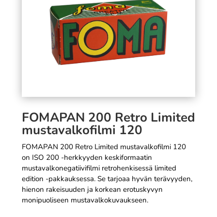
18,90
€
+
LISÄÄ
SÄÄ
FOMAPAN 200 Retro Limited
mustavalkofilmi 120
FOMAPAN 200 Retro Limited mustavalkofilmi 120
on ISO 200 -herkkyyden keskiformaatin
mustavalkonegatiivifilmi retrohenkisessä limited
edition -pakkauksessa. Se tarjoaa hyvän terävyyden,
hienon rakeisuuden ja korkean erotuskyvyn
monipuoliseen mustavalkokuvaukseen.