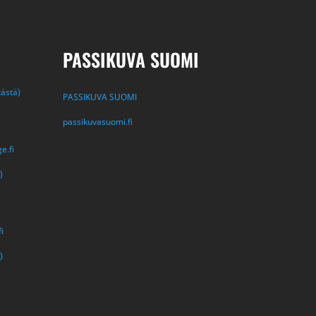
PASSIKUVA SUOMI
tästä)
PASSIKUVA SUOMI
passikuvasuomi.fi
e.fi
)
i
i
)
i