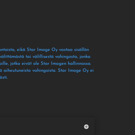
ontoista
, eikä Star Image Oy vastaa sisällön
littömästä tai välillisestä vahingosta
, jonka
ille
, jotka eivät ole Star Imagen hallinnassa
.
tä aiheutuneista vahingoista
. Star Image Oy ei
ästi
.