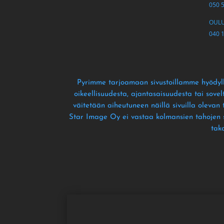
050 
OULU 
040 
Pyrimme tarjoamaan sivustoillamme hyödyll
oikeellisuudesta
, ajantasaisuudesta tai sove
väitetään aiheutuneen näillä sivuilla olevan
Star Image Oy ei vastaa kolmansien tahojen siv
tak