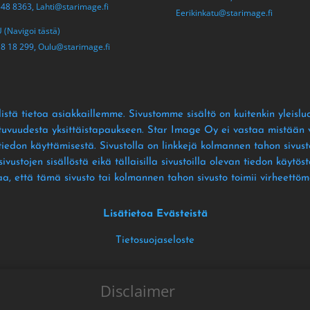
548 8363,
Lahti@starimage.fi
Eerikinkatu@starimage.fi
(Navigoi tästä)
18 18 299,
Oulu@starimage.fi
istä tietoa asiakkaillemme
. Sivustomme sisältö on kuitenkin yleislu
ltuvuudesta yksittäistapaukseen
. Star Image Oy ei vastaa mistään vä
 tiedon käyttämisestä
. Sivustolla on linkkejä kolmannen tahon sivusto
ustojen sisällöstä eikä tällaisilla sivustoilla olevan tiedon käytös
aa
, että tämä sivusto tai kolmannen tahon sivusto toimii virheettöm
Lisätietoa Evästeistä
Tietosuojaseloste
Disclaimer