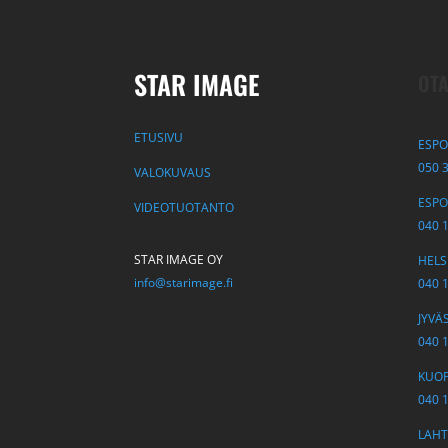
STAR IMAGE
OTA
ETUSIVU
ESPO
050 
VALOKUVAUS
ESPOO
VIDEOTUOTANTO
040 
STAR IMAGE OY
HELSI
info@starimage.fi
040 
JYVÄS
040 
KUOPI
040 
LAHTI