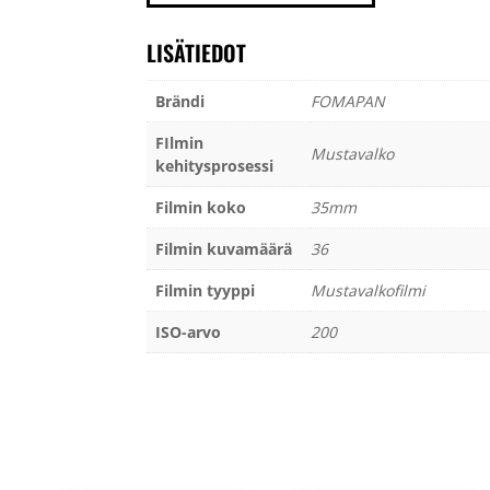
määrä
LISÄTIEDOT
Brändi
FOMAPAN
FIlmin
Mustavalko
kehitysprosessi
Filmin koko
35mm
Filmin kuvamäärä
36
Filmin tyyppi
Mustavalkofilmi
ISO-arvo
200