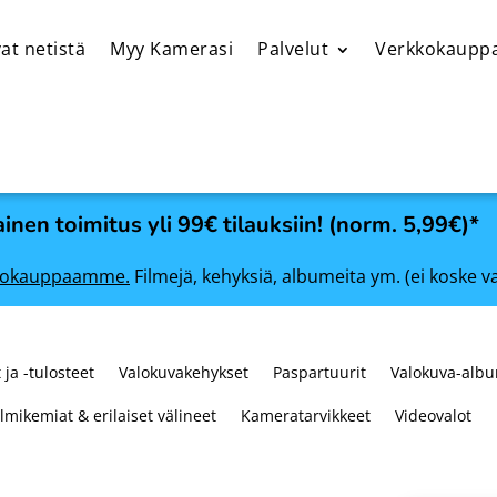
at netistä
Myy Kamerasi
Palvelut
Verkkokaupp
inen toimitus yli 99€ tilauksiin! (norm. 5,99€)*
rkkokauppaamme.
Filmejä, kehyksiä, albumeita ym. (ei koske v
 ja -tulosteet
Valokuvakehykset
Paspartuurit
Valokuva-albu
ilmikemiat & erilaiset välineet
Kameratarvikkeet
Videovalot