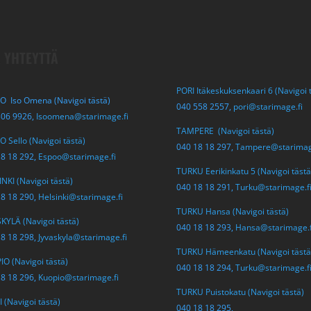
 YHTEYTTÄ
PORI Itäkeskuksenkaari 6 (Navigoi 
O Iso Omena (Navigoi tästä)
040 558 2557,
pori@starimage.fi
306 9926,
Isoomena@starimage.fi
TAMPERE (Navigoi tästä)
 Sello (Navigoi tästä)
040 18 18 297,
Tampere@starimag
18 18 292,
Espoo@starimage.fi
TURKU Eerikinkatu 5 (Navigoi tästä
NKI (Navigoi tästä)
040 18 18 291,
Turku@starimage.f
18 18 290,
Helsinki@starimage.fi
TURKU Hansa (Navigoi tästä)
KYLÄ (Navigoi tästä)
040 18 18 293,
Hansa@starimage.f
18 18 298,
Jyvaskyla@starimage.fi
TURKU Hämeenkatu (Navigoi tästä
O (Navigoi tästä)
040 18 18 294,
Turku@starimage.f
18 18 296,
Kuopio@starimage.fi
TURKU Puistokatu (Navigoi tästä)
 (Navigoi tästä)
040 18 18 295,