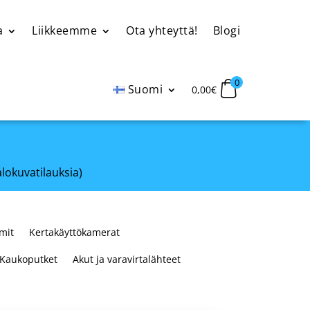
a
Liikkeemme
Ota yhteyttä!
Blogi
0
Suomi
0,00
€
alokuvatilauksia)
mit
Kertakäyttökamerat
Kaukoputket
Akut ja varavirtalähteet