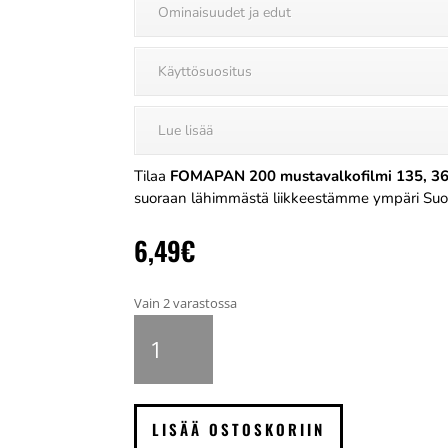
Ominaisuudet ja edut
Käyttösuositus
Lue lisää
Tilaa
FOMAPAN 200 mustavalkofilmi 135, 36
suoraan lähimmästä liikkeestämme ympäri Su
6,49
€
Vain 2 varastossa
FOMAPAN
200
mustavalkofilmi
135,
36
LISÄÄ OSTOSKORIIN
kuvaa