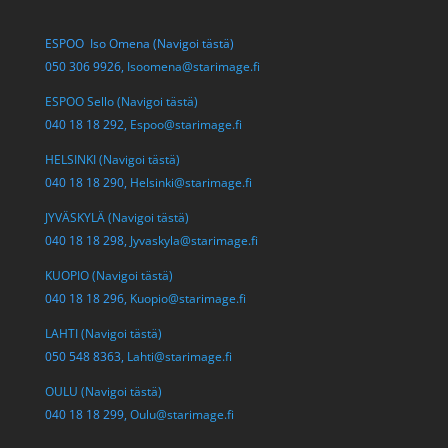
ESPOO Iso Omena (Navigoi tästä)
050 306 9926,
Isoomena@starimage.fi
ESPOO Sello (Navigoi tästä)
040 18 18 292,
Espoo@starimage.fi
HELSINKI (Navigoi tästä)
040 18 18 290,
Helsinki@starimage.fi
JYVÄSKYLÄ (Navigoi tästä)
040 18 18 298,
Jyvaskyla@starimage.fi
KUOPIO (Navigoi tästä)
040 18 18 296,
Kuopio@starimage.fi
LAHTI (Navigoi tästä)
050 548 8363,
Lahti@starimage.fi
OULU (Navigoi tästä)
040 18 18 299,
Oulu@starimage.fi