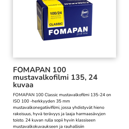
ruskea - 15 x 20 cm
3,99
€
SÄÄ
+
LISÄÄ
FOMAPAN 100
mustavalkofilmi 135, 24
kuvaa
FOMAPAN 100 Classic mustavalkofilmi 135-24 on
ISO 100 -herkkyyden 35 mm
mustavalkonegatiivifilmi, jossa yhdistyvät hieno
rakeisuus, hyvä terävyys ja laaja harmaasävyjen
toisto. 24 kuvan rulla sopii hyvin klassiseen
mustavalkokuvaukseen ja rauhallisiin