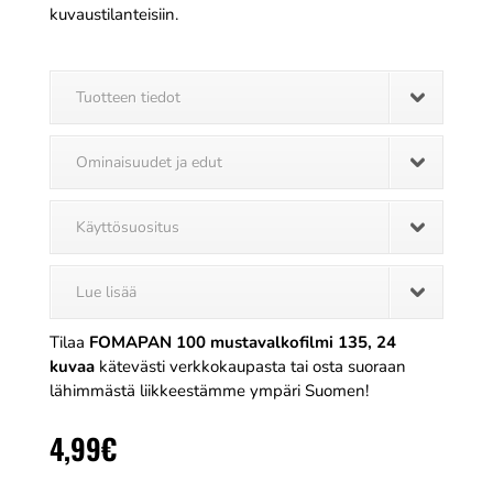
kuvaustilanteisiin.
Tuotteen tiedot
Ominaisuudet ja edut
Käyttösuositus
Lue lisää
Tilaa
FOMAPAN 100 mustavalkofilmi 135, 24
kuvaa
kätevästi verkkokaupasta tai osta suoraan
lähimmästä liikkeestämme ympäri Suomen!
4,99
€