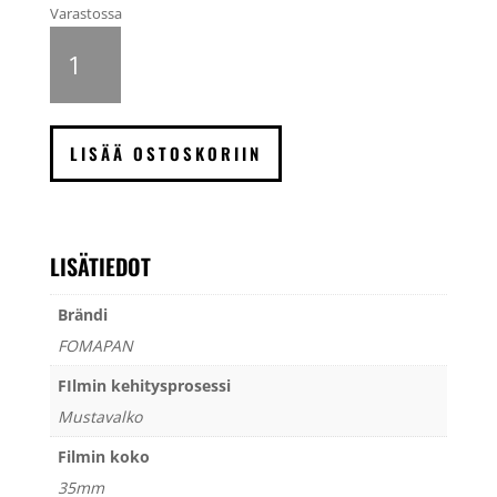
Varastossa
FOMAPAN
100
mustavalkofilmi
135,
24
LISÄÄ OSTOSKORIIN
kuvaa
määrä
LISÄTIEDOT
Brändi
FOMAPAN
FIlmin kehitysprosessi
Mustavalko
Filmin koko
35mm