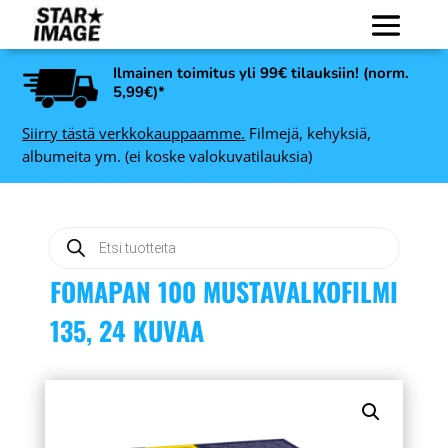
Ilmainen toimitus yli 99€ tilauksiin! (norm.
5,99€)*
Siirry tästä verkkokauppaamme.
Filmejä, kehyksiä,
albumeita ym. (ei koske valokuvatilauksia)
Products
search
FOMAPAN 100 MUSTAVALKOFILMI
135, 24 KUVAA
Line valokuvakehys,