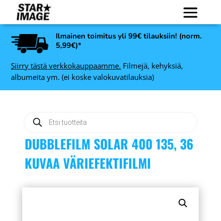
Ilmainen toimitus yli 99€ tilauksiin! (norm.
5,99€)*
Siirry tästä verkkokauppaamme.
Filmejä, kehyksiä,
albumeita ym. (ei koske valokuvatilauksia)
Products
search
DUBBLEFILM SOLAR 400 135, 36
KUVAA VÄRIEFEKTIFILMI
Kodak T-Max 100
-
mustavalkofilmi 135, 24