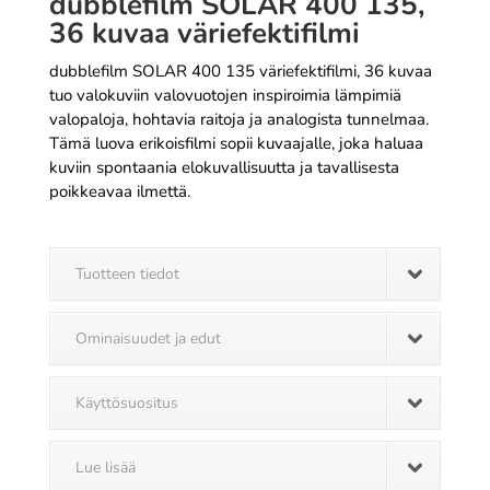
dubblefilm SOLAR 400 135,
36 kuvaa väriefektifilmi
dubblefilm SOLAR 400 135 väriefektifilmi, 36 kuvaa
tuo valokuviin valovuotojen inspiroimia lämpimiä
valopaloja, hohtavia raitoja ja analogista tunnelmaa.
Tämä luova erikoisfilmi sopii kuvaajalle, joka haluaa
kuviin spontaania elokuvallisuutta ja tavallisesta
poikkeavaa ilmettä.
Tuotteen tiedot
Ominaisuudet ja edut
Käyttösuositus
Lue lisää