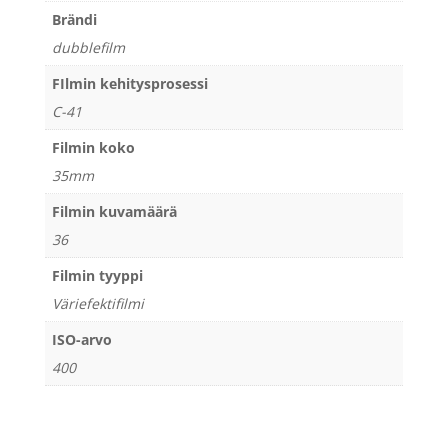
Brändi
dubblefilm
FIlmin kehitysprosessi
C-41
Filmin koko
35mm
Filmin kuvamäärä
36
Filmin tyyppi
Väriefektifilmi
ISO-arvo
400