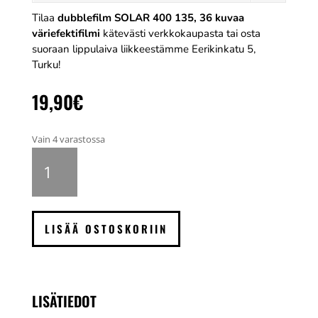
Tilaa
dubblefilm SOLAR 400 135, 36 kuvaa
väriefektifilmi
kätevästi verkkokaupasta tai osta
suoraan lippulaiva liikkeestämme Eerikinkatu 5,
Turku!
19,90
€
Vain 4 varastossa
dubblefilm
SOLAR
400
135,
36
LISÄÄ OSTOSKORIIN
kuvaa
väriefektifilmi
määrä
LISÄTIEDOT