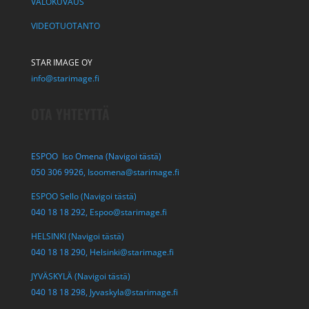
VALOKUVAUS
VIDEOTUOTANTO
STAR IMAGE OY
info@starimage.fi
OTA YHTEYTTÄ
ESPOO Iso Omena (Navigoi tästä)
050 306 9926,
Isoomena@starimage.fi
ESPOO Sello (Navigoi tästä)
040 18 18 292,
Espoo@starimage.fi
HELSINKI (Navigoi tästä)
040 18 18 290,
Helsinki@starimage.fi
JYVÄSKYLÄ (Navigoi tästä)
040 18 18 298,
Jyvaskyla@starimage.fi