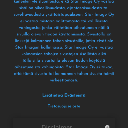
kuitenkin yleisluontoista
, eikä Star Image Oy vastaa
sisällön oikeellisuudesta
, ajantasaisuudesta tai
soveltuvuudesta yksittäistapaukseen
. Star Image Oy
ei vastaa mistään välittömästä tai välillisestä
vahingosta
, jonka väitetään aiheutuneen näillä
sivuilla olevan tiedon käyttämisestä
. Sivustolla on
linkkejä kolmannen tahon sivustoille
, jotka eivät ole
Star Imagen hallinnassa
. Star Image Oy ei vastaa
kolmansien tahojen sivustojen sisällöstä eikä
tällaisilla sivustoilla olevan tiedon käytöstä
aiheutuneista vahingoista
. Star Image Oy ei takaa
,
että tämä sivusto tai kolmannen tahon sivusto toimii
virheettömästi
.
Lisätietoa Evästeistä
Tietosuojaseloste
Disclaimer