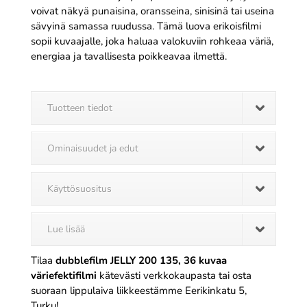
voivat näkyä punaisina, oransseina, sinisinä tai useina
sävyinä samassa ruudussa. Tämä luova erikoisfilmi
sopii kuvaajalle, joka haluaa valokuviin rohkeaa väriä,
energiaa ja tavallisesta poikkeavaa ilmettä.
Tuotteen tiedot
Ominaisuudet ja edut
Käyttösuositus
Lue lisää
Tilaa
dubblefilm JELLY 200 135, 36 kuvaa
väriefektifilmi
kätevästi verkkokaupasta tai osta
suoraan lippulaiva liikkeestämme Eerikinkatu 5,
Turku!