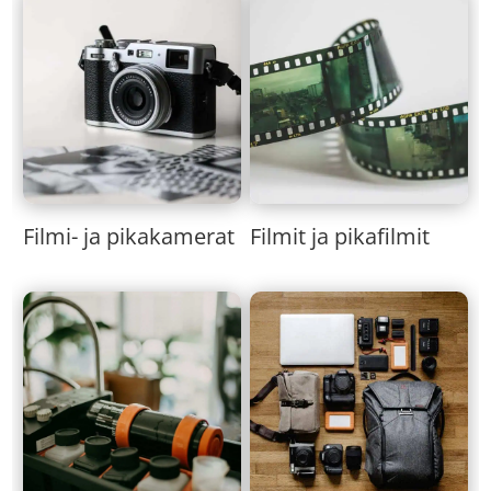
Filmi- ja pikakamerat
Filmit ja pikafilmit