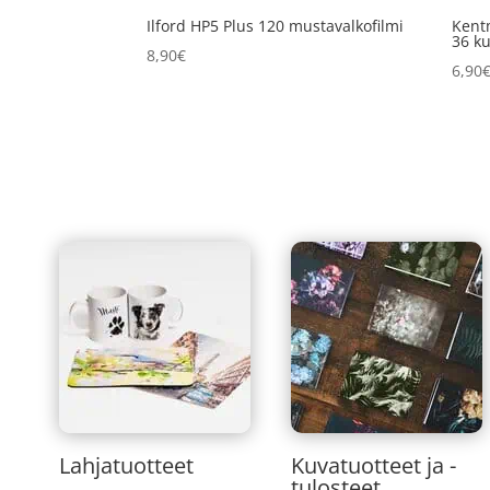
Ilford HP5 Plus 120 mustavalkofilmi
Kent
36 k
8,90
€
6,90
Lahjatuotteet
Kuvatuotteet ja -
tulosteet