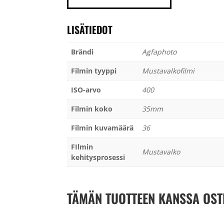
36
kuvaa
määrä
LISÄTIEDOT
Brändi
Agfaphoto
Filmin tyyppi
Mustavalkofilmi
ISO-arvo
400
Filmin koko
35mm
Filmin kuvamäärä
36
FIlmin
Mustavalko
kehitysprosessi
TÄMÄN TUOTTEEN KANSSA OST