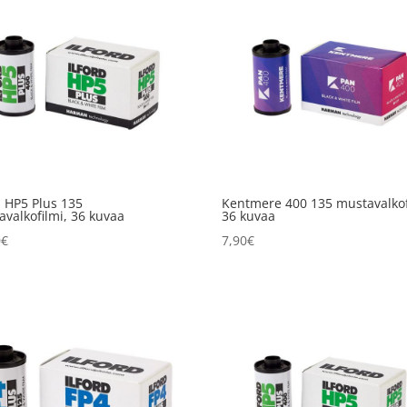
d HP5 Plus 135
Kentmere 400 135 mustavalkof
valkofilmi, 36 kuvaa
36 kuvaa
0
€
7,90
€