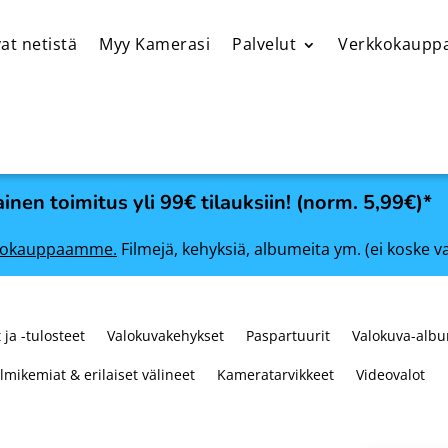
at netistä
Myy Kamerasi
Palvelut
Verkkokaupp
inen toimitus yli 99€ tilauksiin! (norm. 5,99€)*
rkkokauppaamme.
Filmejä, kehyksiä, albumeita ym. (ei koske v
 ja -tulosteet
Valokuvakehykset
Paspartuurit
Valokuva-albu
ilmikemiat & erilaiset välineet
Kameratarvikkeet
Videovalot