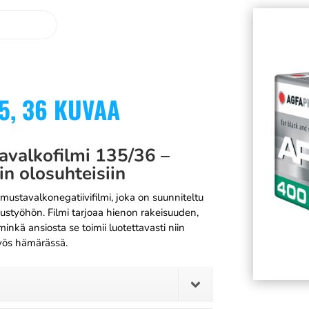
5, 36 KUVAA
valkofilmi 135/36 –
in olosuhteisiin
tavalkonegatiivifilmi, joka on suunniteltu
austyöhön. Filmi tarjoaa hienon rakeisuuden,
inkä ansiosta se toimii luotettavasti niin
myös hämärässä.