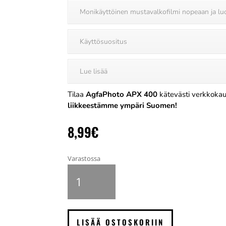
Monikäyttöinen mustavalkofilmi nopeaan ja l
Käyttösuositus
Lue lisää
Tilaa
AgfaPhoto APX 400
kätevästi verkkokau
liikkeestämme ympäri Suomen!
8,99
€
Varastossa
Agfaphoto
APX
400
mustavalkofilmi
135,
LISÄÄ OSTOSKORIIN