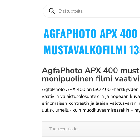
Products
search
AGFAPHOTO APX 400
MUSTAVALKOFILMI 13
AgfaPhoto APX 400 musta
monipuolinen filmi vaativi
AgfaPhoto APX 400 on ISO 400 -herkkyyden mus
vaativiin valaistusolosuhteisiin ja nopeaan kuv
erinomaisen kontrastin ja laajan valotusvaran, m
uutis-, urheilu- kuin muotikuvaamisessakin – 
Tuotteen tiedot