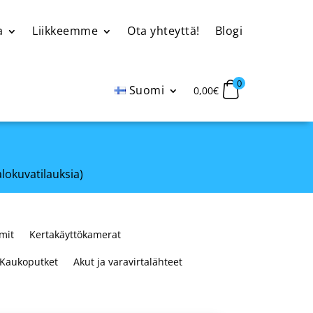
a
Liikkeemme
Ota yhteyttä!
Blogi
0
Suomi
0,00
€
alokuvatilauksia)
mit
Kertakäyttökamerat
Kaukoputket
Akut ja varavirtalähteet