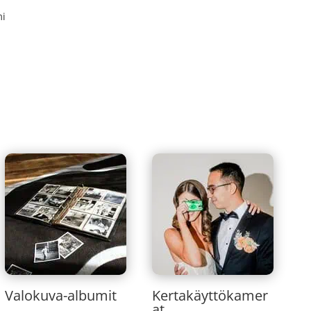
mi
Valokuva-albumit
Kertakäyttökamer
at