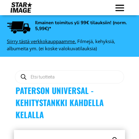
Ilmainen toimitus yli 99€ tilauksiin! (norm.
5,99€)*
Siirry tästä verkkokauppaamme.
Filmejä, kehyksiä,
albumeita ym. (ei koske valokuvatilauksia)
Products
search
PATERSON UNIVERSAL -
KEHITYSTANKKI KAHDELLA
KELALLA
Fujifilm Instax Mini
Paspar
Macaron pikafilmi, 10