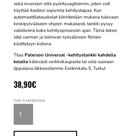
sekä inversion että pyöritysagitoinnin, joten voit
käyttää itsellesi sopivinta kehitystapaa. Kun
automaattilatauskelat kiinnitetään mukana tulevaan
keskipylvääseen ohjeen mukaisesti, tankki pysyy
valotiiviinä koko kehitysprosessin ajan. Tämä tekee
siitä varman ja toimivan työvälineen filmien
käsittelyyn kotona.
Tilaa
Paterson Universal -kehitystankki kahdella
kelalla
kätevästi verkkokaupasta tai osta suoraan
lippulaiva liikkeestämme Eerikinkatu 5, Turku!
38,90
€
Vain 3 varastossa
Paterson
Universal
-
kehitystankki
kahdella