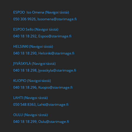
ESPOO Iso Omena (Navigoi tästä)
050 306 9926,
Isoomena@starimage.fi
ESPOO Sello (Navigoi tästä)
040 18 18 292,
Espoo@starimage.fi
HELSINKI (Navigoi tästä)
040 18 18 290,
Helsinki@starimage.fi
JYVÄSKYLÄ (Navigoi tästä)
040 18 18 298,
Jyvaskyla@starimage.fi
KUOPIO (Navigoi tästä)
040 18 18 296,
Kuopio@starimage.fi
LAHTI (Navigoi tästä)
050 548 8363,
Lahti@starimage.fi
OULU (Navigoi tästä)
040 18 18 299,
Oulu@starimage.fi