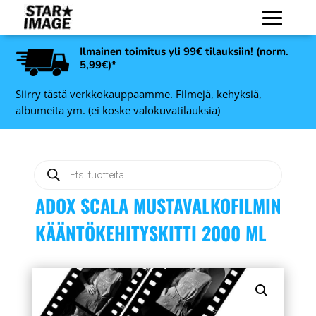
Ilmainen toimitus yli 99€ tilauksiin! (norm.
5,99€)*
Siirry tästä verkkokauppaamme.
Filmejä, kehyksiä,
albumeita ym. (ei koske valokuvatilauksia)
Products
search
ADOX SCALA MUSTAVALKOFILMIN
KÄÄNTÖKEHITYSKITTI 2000 ML
x
Nedis USB 2.0 A uros - B