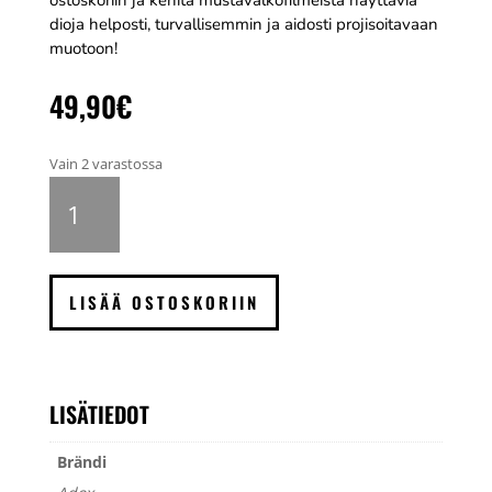
ostoskoriin ja kehitä mustavalkofilmeistä näyttäviä
dioja helposti, turvallisemmin ja aidosti projisoitavaan
muotoon!
49,90
€
Vain 2 varastossa
ADOX
Scala
mustavalkofilmin
kääntökehityskitti
2000
LISÄÄ OSTOSKORIIN
ml
määrä
LISÄTIEDOT
Brändi