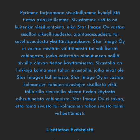
Pyrimme tarjoamaan sivustoillamme hyödyllistä
tietoa asiakkaillemme
. Sivustomme sisältö on
kuitenkin yleisluontoista
, eikä Star Image Oy vastaa
sisällön oikeellisuudesta
, ajantasaisuudesta tai
soveltuvuudesta yksittäistapaukseen
. Star Image Oy
ei vastaa mistään välittömästä tai välillisestä
vahingosta
, jonka väitetään aiheutuneen näillä
sivuilla olevan tiedon käyttämisestä
. Sivustolla on
linkkejä kolmannen tahon sivustoille
, jotka eivät ole
Star Imagen hallinnassa
. Star Image Oy ei vastaa
kolmansien tahojen sivustojen sisällöstä eikä
tällaisilla sivustoilla olevan tiedon käytöstä
aiheutuneista vahingoista
. Star Image Oy ei takaa
,
että tämä sivusto tai kolmannen tahon sivusto toimii
virheettömästi
.
Lisätietoa Evästeistä