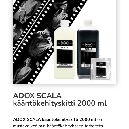
GB
uros kaapeli - 1 m
3,99
€
SÄÄ
+
LISÄÄ
ADOX SCALA
kääntökehityskitti 2000 ml
ADOX SCALA kääntökehityskitti 2000 ml
on
mustavalkofilmin kääntökehitykseen tarkoitettu