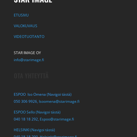
ETUSIVU
VALOKUVAUS
VIDEOTUOTANTO
STAR IMAGE OY
info@starimage.fi
OTA YHTEYTTÄ
ESPOO Iso Omena (Navigoi tästä)
050 306 9926,
Isoomena@starimage.fi
ESPOO Sello (Navigoi tästä)
040 18 18 292,
Espoo@starimage.fi
HELSINKI (Navigoi tästä)
040 18 18 290,
Helsinki@starimage.fi