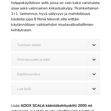
helppokäyttöinen setti, jossa on vain kaksi varsinaista
osaa sekä valinnainen kirkastuskylpy. Yksinkertainen
1+1 -laimennus, hyvä säilyvyys ja mahdollisuus
käsitellä jopa 8 filmiä tekevät siitä erittäin
käytännöllisen vaihtoehdon mustavalkodiafilmien
kehitykseen.
Tuotteen tiedot
Ominaisuudet ja edut
Käyttösuositus
Lue lisää
Lisää
ADOX SCALA kääntökehityskitti 2000 ml