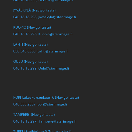
JYVÄSKYLÄ (Navigoi tästä)
040 18 18 298,
Jyvaskyla@starimage.fi
KUOPIO (Navigoi tästä)
040 18 18 296,
Kuopio@starimage.fi
LAHTI (Navigoi tästä)
050 548 8363,
Lahti@starimage.fi
OULU (Navigoi tästä)
040 18 18 299,
Oulu@starimage.fi
PORI Itäkeskuksenkaari 6 (Navigoi tästä)
040 558 2557,
pori@starimage.fi
TAMPERE (Navigoi tästä)
040 18 18 297,
Tampere@starimage.fi
TURKU Eerikinkatu 5 (Navigoi tästä)