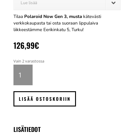
Lue lisää
Tilaa
Polaroid Now Gen 3, musta
kätevästi
verkkokaupasta tai osta suoraan lippulaiva
liikkeestämme Eerikinkatu 5, Turku!
126,99
€
Vain 2 varastossa
Polaroid
Now
Gen
3,
musta
LISÄÄ OSTOSKORIIN
määrä
LISÄTIEDOT