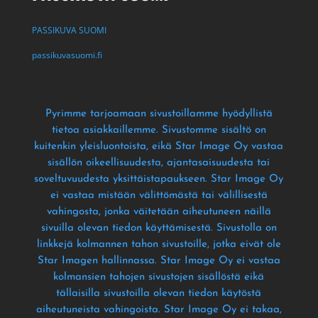
PASSIKUVA SUOMI
passikuvasuomi.fi
Pyrimme tarjoamaan sivustoillamme hyödyllistä
tietoa asiakkaillemme
. Sivustomme sisältö on
kuitenkin yleisluontoista
, eikä Star Image Oy vastaa
sisällön oikeellisuudesta
, ajantasaisuudesta tai
soveltuvuudesta yksittäistapaukseen
. Star Image Oy
ei vastaa mistään välittömästä tai välillisestä
vahingosta
, jonka väitetään aiheutuneen näillä
sivuilla olevan tiedon käyttämisestä
. Sivustolla on
linkkejä kolmannen tahon sivustoille
, jotka eivät ole
Star Imagen hallinnassa
. Star Image Oy ei vastaa
kolmansien tahojen sivustojen sisällöstä eikä
tällaisilla sivustoilla olevan tiedon käytöstä
aiheutuneista vahingoista
. Star Image Oy ei takaa
,