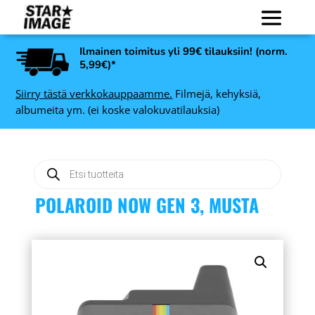
Ilmainen toimitus yli 99€ tilauksiin! (norm.
5,99€)*
Siirry tästä verkkokauppaamme.
Filmejä, kehyksiä,
albumeita ym. (ei koske valokuvatilauksia)
Products
search
POLAROID NOW GEN 3, MUSTA
Art Link Leila
319
valokuvakehys, musta -