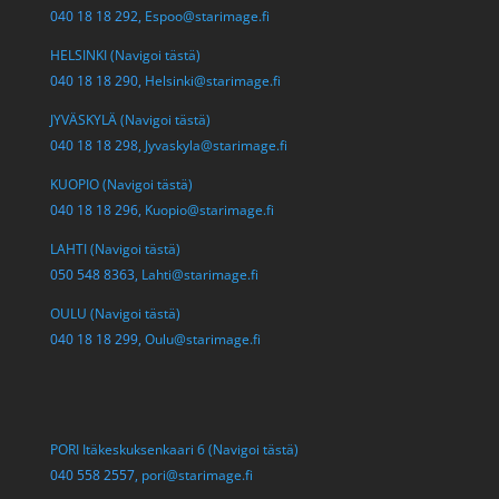
040 18 18 292,
Espoo@starimage.fi
HELSINKI (Navigoi tästä)
040 18 18 290,
Helsinki@starimage.fi
JYVÄSKYLÄ (Navigoi tästä)
040 18 18 298,
Jyvaskyla@starimage.fi
KUOPIO (Navigoi tästä)
040 18 18 296,
Kuopio@starimage.fi
LAHTI (Navigoi tästä)
050 548 8363,
Lahti@starimage.fi
OULU (Navigoi tästä)
040 18 18 299,
Oulu@starimage.fi
PORI Itäkeskuksenkaari 6 (Navigoi tästä)
040 558 2557,
pori@starimage.fi