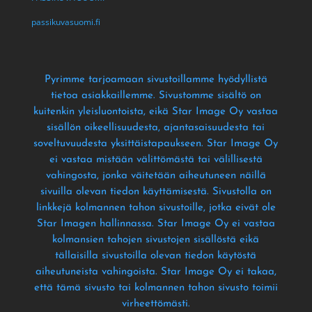
passikuvasuomi.fi
Pyrimme tarjoamaan sivustoillamme hyödyllistä
tietoa asiakkaillemme
. Sivustomme sisältö on
kuitenkin yleisluontoista
, eikä Star Image Oy vastaa
sisällön oikeellisuudesta
, ajantasaisuudesta tai
soveltuvuudesta yksittäistapaukseen
. Star Image Oy
ei vastaa mistään välittömästä tai välillisestä
vahingosta
, jonka väitetään aiheutuneen näillä
sivuilla olevan tiedon käyttämisestä
. Sivustolla on
linkkejä kolmannen tahon sivustoille
, jotka eivät ole
Star Imagen hallinnassa
. Star Image Oy ei vastaa
kolmansien tahojen sivustojen sisällöstä eikä
tällaisilla sivustoilla olevan tiedon käytöstä
aiheutuneista vahingoista
. Star Image Oy ei takaa
,
että tämä sivusto tai kolmannen tahon sivusto toimii
virheettömästi
.