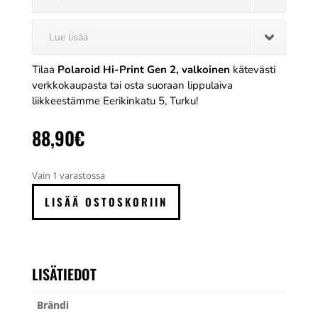
Lue lisää
Tilaa
Polaroid Hi-Print Gen 2, valkoinen
kätevästi
verkkokaupasta tai osta suoraan lippulaiva
liikkeestämme Eerikinkatu 5, Turku!
88,90
€
Vain 1 varastossa
Polaroid
LISÄÄ OSTOSKORIIN
Hi-
Print
Gen
2,
LISÄTIEDOT
valkoinen
määrä
Brändi