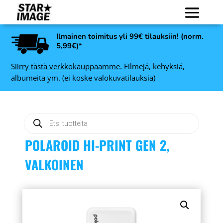
Ilmainen toimitus yli 99€ tilauksiin! (norm.
5,99€)*
Siirry tästä verkkokauppaamme.
Filmejä, kehyksiä,
albumeita ym. (ei koske valokuvatilauksia)
Products
search
POLAROID HI-PRINT GEN 2,
VALKOINEN
Nedis maadoitettu
ag
jatkojohto 3-osainen - 1,5