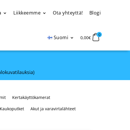
a
Liikkeemme
Ota yhteyttä!
Blogi
0
Suomi
0,00
€
alokuvatilauksia)
mit
Kertakäyttökamerat
Kaukoputket
Akut ja varavirtalähteet