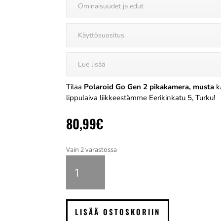
Ominaisuudet ja edut
Käyttösuositus
Lue lisää
Tilaa
Polaroid Go Gen 2 pikakamera, musta
k
lippulaiva liikkeestämme Eerikinkatu 5, Turku!
80,99
€
Vain 2 varastossa
Polaroid
Go
Gen
2
pikakamera,
LISÄÄ OSTOSKORIIN
musta