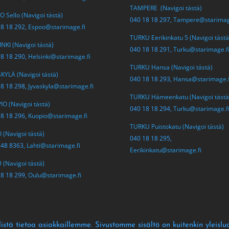
TAMPERE (Navigoi tästä)
 Sello (Navigoi tästä)
040 18 18 297,
Tampere@starimag
18 18 292,
Espoo@starimage.fi
TURKU Eerikinkatu 5 (Navigoi tästä
NKI (Navigoi tästä)
040 18 18 291,
Turku@starimage.f
18 18 290,
Helsinki@starimage.fi
TURKU Hansa (Navigoi tästä)
KYLÄ (Navigoi tästä)
040 18 18 293,
Hansa@starimage.f
18 18 298,
Jyvaskyla@starimage.fi
TURKU Hämeenkatu (Navigoi tästä
O (Navigoi tästä)
040 18 18 294,
Turku@starimage.f
18 18 296,
Kuopio@starimage.fi
TURKU Puistokatu (Navigoi tästä)
 (Navigoi tästä)
040 18 18 295,
548 8363,
Lahti@starimage.fi
Eerikinkatu@starimage.fi
(Navigoi tästä)
18 18 299,
Oulu@starimage.fi
istä tietoa asiakkaillemme
. Sivustomme sisältö on kuitenkin yleislu