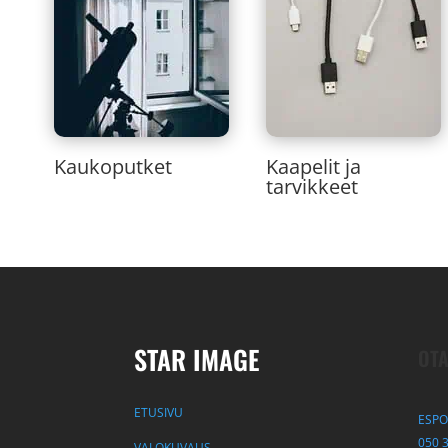
Kaukoputket
Kaapelit ja
tarvikkeet
STAR IMAGE
OTA
ETUSIVU
ESPO
050 
VALOKUVAUS