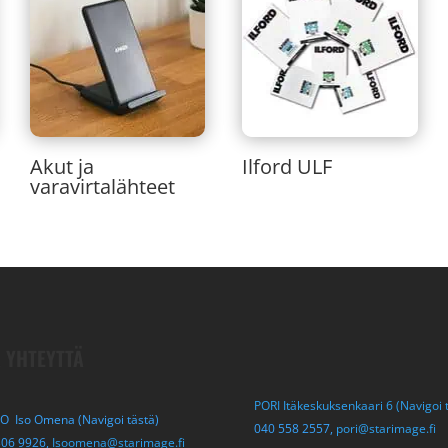
Akut ja
Ilford ULF
varavirtalähteet
 YHTEYTTÄ
PORI Itäkeskuksenkaari 6 (Navigoi 
O Iso Omena (Navigoi tästä)
040 558 2557,
pori@starimage.fi
306 9926,
Isoomena@starimage.fi