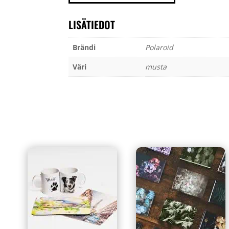
määrä
LISÄTIEDOT
Brändi
Polaroid
Väri
musta