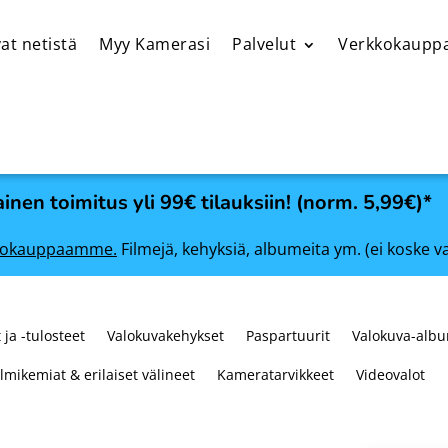
at netistä
Myy Kamerasi
Palvelut
Verkkokaupp
inen toimitus yli 99€ tilauksiin! (norm. 5,99€)*
rkkokauppaamme.
Filmejä, kehyksiä, albumeita ym. (ei koske v
 ja -tulosteet
Valokuvakehykset
Paspartuurit
Valokuva-albu
ilmikemiat & erilaiset välineet
Kameratarvikkeet
Videovalot