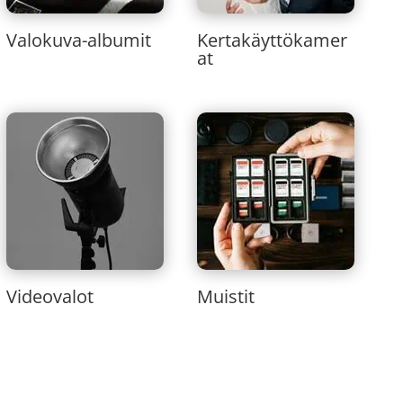
Valokuva-albumit
Kertakäyttökamer
at
Videovalot
Muistit