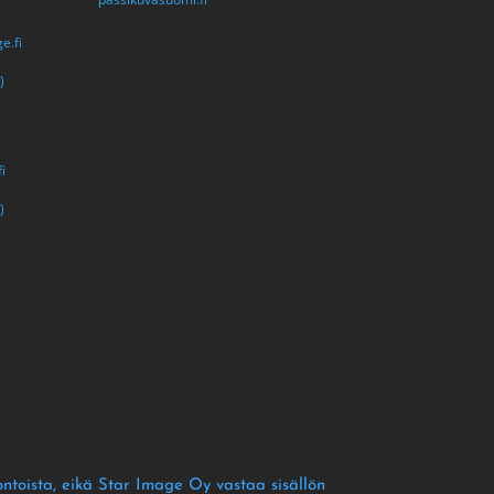
e.fi
)
i
i
)
i
ontoista
, eikä Star Image Oy vastaa sisällön