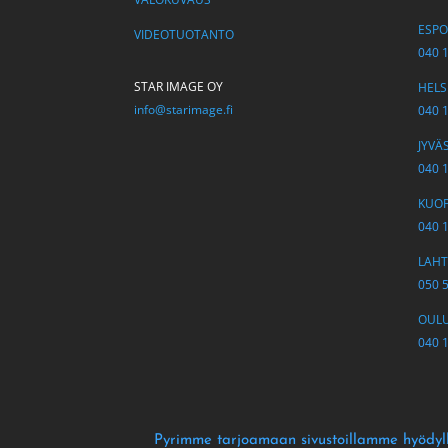
ESPOO
VIDEOTUOTANTO
040 
STAR IMAGE OY
HELSI
info@starimage.fi
040 
JYVÄS
040 
KUOPI
040 
LAHTI
050 
OULU 
040 
Pyrimme tarjoamaan sivustoillamme hyödyll