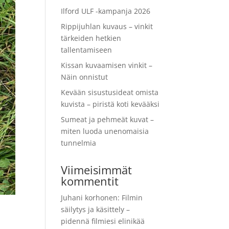
Ilford ULF -kampanja 2026
Rippijuhlan kuvaus – vinkit
tärkeiden hetkien
tallentamiseen
Kissan kuvaamisen vinkit –
Näin onnistut
Kevään sisustusideat omista
kuvista – piristä koti kevääksi
Sumeat ja pehmeät kuvat –
miten luoda unenomaisia
tunnelmia
Viimeisimmät
kommentit
Juhani korhonen
:
Filmin
säilytys ja käsittely –
pidennä filmiesi elinikää