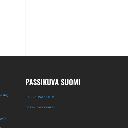
t
PASSIKUVA SUOMI
tästä)
PASSIKUVA SUOMI
passikuvasuomi.fi
e.fi