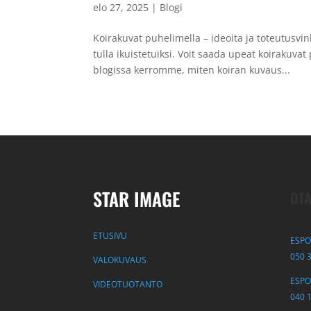
elo 27, 2025
|
Blogi
Koirakuvat puhelimella – ideoita ja toteutusvi
tulla ikuistetuiksi. Voit saada upeat koirakuva
blogissa kerromme, miten koiran kuvaus...
STAR IMAGE
OTA
ETUSIVU
ESPO
050 
VALOKUVAUS
ESPOO
VIDEOTUOTANTO
040 