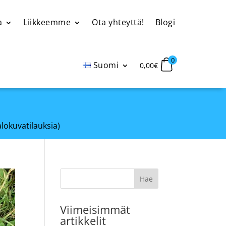
a
Liikkeemme
Ota yhteyttä!
Blogi
0
Suomi
0,00
€
alokuvatilauksia)
Viimeisimmät
artikkelit