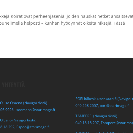
nkkejä Koirat ovat perheenjäseniä, joiden hauskat hetket ansaitseva
t puhelimella helposti – kunhan hyödynnät oikeita niksejä. Tässä
 YHTEYTTÄ
PORI Itäkeskuksenkaari 6 (Navigoi 
O Iso Omena (Navigoi tästä)
040 558 2557,
pori@starimage.fi
306 9926,
Isoomena@starimage.fi
TAMPERE (Navigoi tästä)
 Sello (Navigoi tästä)
040 18 18 297,
Tampere@starimag
18 18 292,
Espoo@starimage.fi