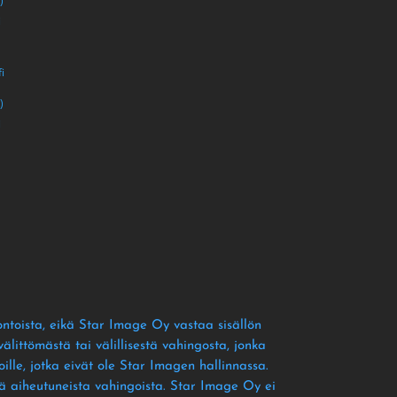
)
i
i
)
i
ontoista
, eikä Star Image Oy vastaa sisällön
littömästä tai välillisestä vahingosta
, jonka
ille
, jotka eivät ole Star Imagen hallinnassa
.
tä aiheutuneista vahingoista
. Star Image Oy ei