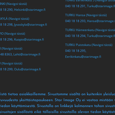
TURKU Eerikinkatu 5 (Navigoi tästä
NKI (Navigoi tästä)
040 18 18 291,
Turku@starimage.f
18 18 290,
Helsinki@starimage.fi
TURKU Hansa (Navigoi tästä)
KYLÄ (Navigoi tästä)
040 18 18 293,
Hansa@starimage.f
18 18 298,
Jyvaskyla@starimage.fi
TURKU Hämeenkatu (Navigoi tästä
O (Navigoi tästä)
040 18 18 294,
Turku@starimage.f
18 18 296,
Kuopio@starimage.fi
TURKU Puistokatu (Navigoi tästä)
 (Navigoi tästä)
040 18 18 295,
548 8363,
Lahti@starimage.fi
Eerikinkatu@starimage.fi
(Navigoi tästä)
18 18 299,
Oulu@starimage.fi
istä tietoa asiakkaillemme
. Sivustomme sisältö on kuitenkin yleislu
ltuvuudesta yksittäistapaukseen
. Star Image Oy ei vastaa mistään vä
 tiedon käyttämisestä
. Sivustolla on linkkejä kolmannen tahon sivusto
ustojen sisällöstä eikä tällaisilla sivustoilla olevan tiedon käytös