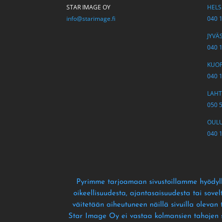
STAR IMAGE OY
HELSI
info@starimage.fi
040 
JYVÄS
040 
KUOPI
040 
LAHTI
050 
OULU 
040 
Pyrimme tarjoamaan sivustoillamme hyödyll
oikeellisuudesta
, ajantasaisuudesta tai sove
väitetään aiheutuneen näillä sivuilla olevan
Star Image Oy ei vastaa kolmansien tahojen siv