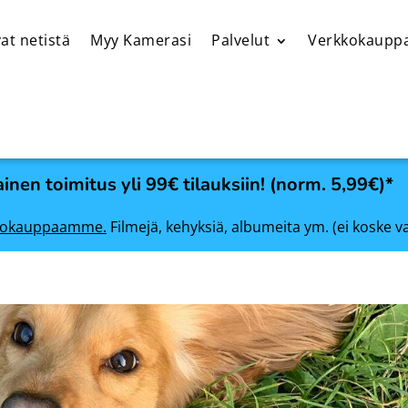
at netistä
Myy Kamerasi
Palvelut
Verkkokaupp
inen toimitus yli 99€ tilauksiin! (norm. 5,99€)*
rkkokauppaamme.
Filmejä, kehyksiä, albumeita ym. (ei koske v