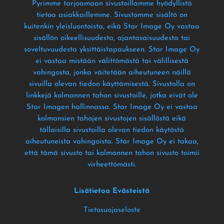
Pyrimme tarjoamaan sivustoillamme hyödyllistä
tietoa asiakkaillemme
. Sivustomme sisältö on
kuitenkin yleisluontoista
, eikä Star Image Oy vastaa
sisällön oikeellisuudesta
, ajantasaisuudesta tai
soveltuvuudesta yksittäistapaukseen
. Star Image Oy
ei vastaa mistään välittömästä tai välillisestä
vahingosta
, jonka väitetään aiheutuneen näillä
sivuilla olevan tiedon käyttämisestä
. Sivustolla on
linkkejä kolmannen tahon sivustoille
, jotka eivät ole
Star Imagen hallinnassa
. Star Image Oy ei vastaa
kolmansien tahojen sivustojen sisällöstä eikä
tällaisilla sivustoilla olevan tiedon käytöstä
aiheutuneista vahingoista
. Star Image Oy ei takaa
,
että tämä sivusto tai kolmannen tahon sivusto toimii
virheettömästi
.
Lisätietoa Evästeistä
Tietosuojaseloste