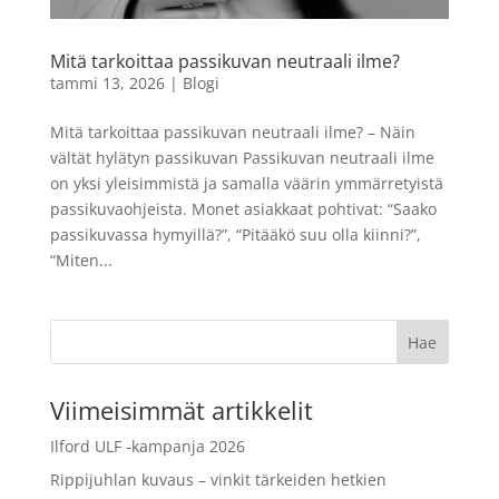
kuvaa
9,90
€
LISÄÄ
+
LISÄÄ
Mitä tarkoittaa passikuvan neutraali ilme?
tammi 13, 2026
|
Blogi
Mitä tarkoittaa passikuvan neutraali ilme? – Näin
vältät hylätyn passikuvan Passikuvan neutraali ilme
on yksi yleisimmistä ja samalla väärin ymmärretyistä
passikuvaohjeista. Monet asiakkaat pohtivat: “Saako
passikuvassa hymyillä?”, “Pitääkö suu olla kiinni?”,
“Miten...
Viimeisimmät artikkelit
Ilford ULF -kampanja 2026
Rippijuhlan kuvaus – vinkit tärkeiden hetkien