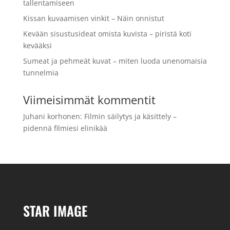
tallentamiseen
Kissan kuvaamisen vinkit – Näin onnistut
Kevään sisustusideat omista kuvista – piristä koti
kevääksi
Sumeat ja pehmeät kuvat – miten luoda unenomaisia
tunnelmia
Viimeisimmät kommentit
Juhani korhonen
:
Filmin säilytys ja käsittely –
pidennä filmiesi elinikää
STAR IMAGE