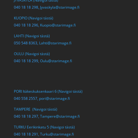
JYVÄSKYLÄ (Navigoi tästä)
040 18 18 298,
Jyvaskyla@starimage.fi
KUOPIO (Navigoi tästä)
040 18 18 296,
Kuopio@starimage.fi
LAHTI (Navigoi tästä)
050 548 8363,
Lahti@starimage.fi
OULU (Navigoi tästä)
040 18 18 299,
Oulu@starimage.fi
PORI Itäkeskuksenkaari 6 (Navigoi tästä)
040 558 2557,
pori@starimage.fi
TAMPERE (Navigoi tästä)
040 18 18 297,
Tampere@starimage.fi
TURKU Eerikinkatu 5 (Navigoi tästä)
040 18 18 291,
Turku@starimage.fi