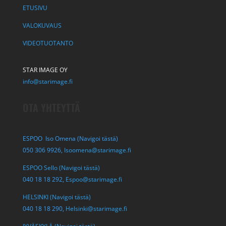
ETUSIVU
VALOKUVAUS
VIDEOTUOTANTO
STAR IMAGE OY
info@starimage.fi
OTA YHTEYTTÄ
ESPOO Iso Omena (Navigoi tästä)
050 306 9926,
Isoomena@starimage.fi
ESPOO Sello (Navigoi tästä)
040 18 18 292,
Espoo@starimage.fi
HELSINKI (Navigoi tästä)
040 18 18 290,
Helsinki@starimage.fi