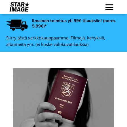
Ilmainen toimitus yli 99€ tilauksiin! (norm.
5,99€)*
Siirry tästä verkkokauppaamme.
Filmejä, kehyksiä,
albumeita ym. (ei koske valokuvatilauksia)
Rollei Infrared 400 135, 36