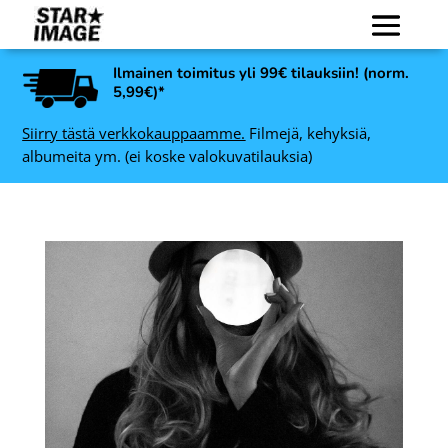
Ilmainen toimitus yli 99€ tilauksiin! (norm.
5,99€)*
Siirry tästä verkkokauppaamme.
Filmejä, kehyksiä,
albumeita ym. (ei koske valokuvatilauksia)
Nedis HDMI - HDMI
kpl
Micro-kaapeli High Speed