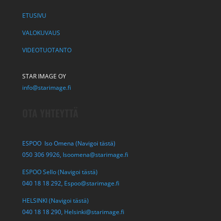
ETUSIVU
VALOKUVAUS
VIDEOTUOTANTO
STAR IMAGE OY
info@starimage.fi
OTA YHTEYTTÄ
ESPOO Iso Omena (Navigoi tästä)
050 306 9926,
Isoomena@starimage.fi
ESPOO Sello (Navigoi tästä)
040 18 18 292,
Espoo@starimage.fi
HELSINKI (Navigoi tästä)
040 18 18 290,
Helsinki@starimage.fi