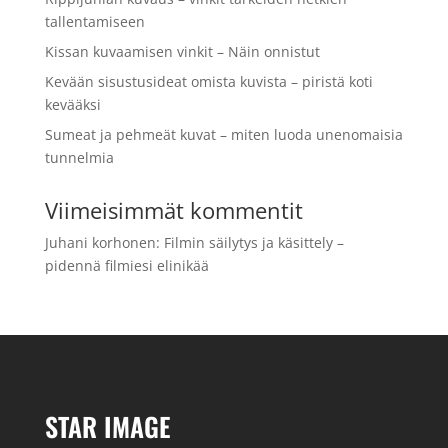
tallentamiseen
Kissan kuvaamisen vinkit – Näin onnistut
Kevään sisustusideat omista kuvista – piristä koti
kevääksi
Sumeat ja pehmeät kuvat – miten luoda unenomaisia
tunnelmia
Viimeisimmät kommentit
Juhani korhonen
:
Filmin säilytys ja käsittely –
pidennä filmiesi elinikää
STAR IMAGE