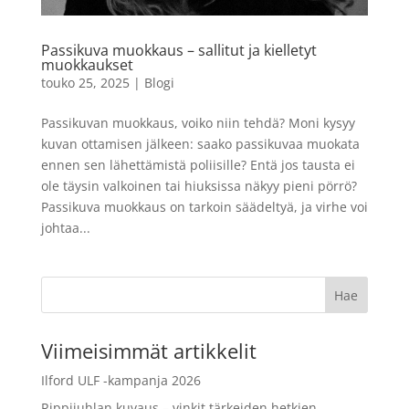
musta, 2 m
LISÄÄ
8,99
€
Passikuva muokkaus – sallitut ja kielletyt
+
LISÄÄ
muokkaukset
touko 25, 2025
|
Blogi
Passikuvan muokkaus, voiko niin tehdä? Moni kysyy
kuvan ottamisen jälkeen: saako passikuvaa muokata
ennen sen lähettämistä poliisille? Entä jos tausta ei
ole täysin valkoinen tai hiuksissa näkyy pieni pörrö?
Passikuva muokkaus on tarkoin säädeltyä, ja virhe voi
johtaa...
Viimeisimmät artikkelit
Ilford ULF -kampanja 2026
Rippijuhlan kuvaus – vinkit tärkeiden hetkien