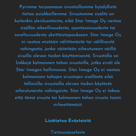
Pyrimme tarjoamaan sivustoillamme hyödyllistä
tietoa asiakkaillemme
. Sivustomme sisältö on
kuitenkin yleisluontoista
, eikä Star Image Oy vastaa
sisällön oikeellisuudesta
, ajantasaisuudesta tai
soveltuvuudesta yksittäistapaukseen
. Star Image Oy
ei vastaa mistään välittömästä tai välillisestä
vahingosta
, jonka väitetään aiheutuneen näillä
sivuilla olevan tiedon käyttämisestä
. Sivustolla on
linkkejä kolmannen tahon sivustoille
, jotka eivät ole
Star Imagen hallinnassa
. Star Image Oy ei vastaa
kolmansien tahojen sivustojen sisällöstä eikä
tällaisilla sivustoilla olevan tiedon käytöstä
aiheutuneista vahingoista
. Star Image Oy ei takaa
,
että tämä sivusto tai kolmannen tahon sivusto toimii
virheettömästi
.
Lisätietoa Evästeistä
Tietosuojaseloste