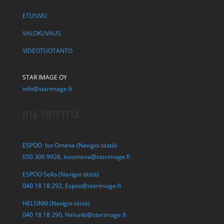
ETUSIVU
VALOKUVAUS
VIDEOTUOTANTO
STAR IMAGE OY
info@starimage.fi
OTA YHTEYTTÄ
ESPOO Iso Omena (Navigoi tästä)
050 306 9926,
Isoomena@starimage.fi
ESPOO Sello (Navigoi tästä)
040 18 18 292,
Espoo@starimage.fi
HELSINKI (Navigoi tästä)
040 18 18 290,
Helsinki@starimage.fi