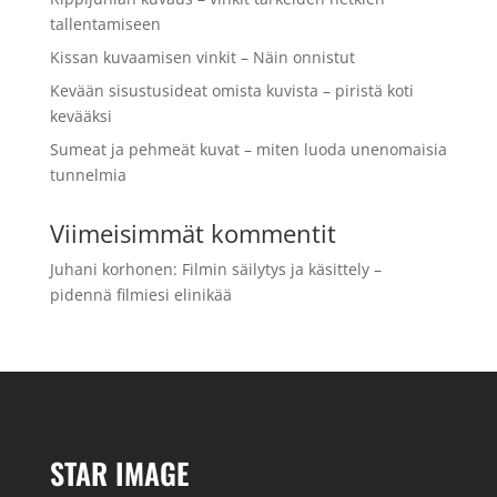
tallentamiseen
Kissan kuvaamisen vinkit – Näin onnistut
Kevään sisustusideat omista kuvista – piristä koti
kevääksi
Sumeat ja pehmeät kuvat – miten luoda unenomaisia
tunnelmia
Viimeisimmät kommentit
Juhani korhonen
:
Filmin säilytys ja käsittely –
pidennä filmiesi elinikää
STAR IMAGE