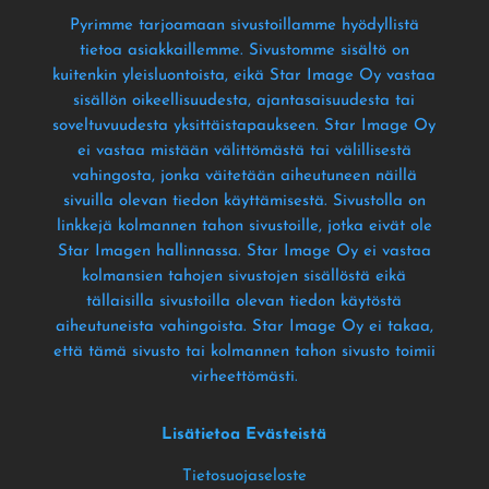
Pyrimme tarjoamaan sivustoillamme hyödyllistä
tietoa asiakkaillemme
. Sivustomme sisältö on
kuitenkin yleisluontoista
, eikä Star Image Oy vastaa
sisällön oikeellisuudesta
, ajantasaisuudesta tai
soveltuvuudesta yksittäistapaukseen
. Star Image Oy
ei vastaa mistään välittömästä tai välillisestä
vahingosta
, jonka väitetään aiheutuneen näillä
sivuilla olevan tiedon käyttämisestä
. Sivustolla on
linkkejä kolmannen tahon sivustoille
, jotka eivät ole
Star Imagen hallinnassa
. Star Image Oy ei vastaa
kolmansien tahojen sivustojen sisällöstä eikä
tällaisilla sivustoilla olevan tiedon käytöstä
aiheutuneista vahingoista
. Star Image Oy ei takaa
,
että tämä sivusto tai kolmannen tahon sivusto toimii
virheettömästi
.
Lisätietoa Evästeistä
Tietosuojaseloste