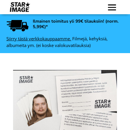
Ilmainen toimitus yli 99€ tilauksiin! (norm.
5,99€)*
Siirry tästä verkkokauppaamme.
Filmejä, kehyksiä,
albumeita ym. (ei koske valokuvatilauksia)
36
Rollei RPX 400 135, 36