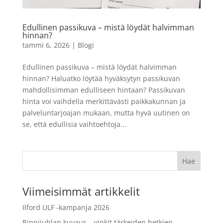
kuvaa
mi
9,49
€
+
LISÄÄ
Edullinen passikuva – mistä löydät halvimman
LISÄÄ
hinnan?
tammi 6, 2026
|
Blogi
Edullinen passikuva – mistä löydät halvimman
hinnan? Haluatko löytää hyväksytyn passikuvan
mahdollisimman edulliseen hintaan? Passikuvan
hinta voi vaihdella merkittävästi paikkakunnan ja
palveluntarjoajan mukaan, mutta hyvä uutinen on
se, että edullisia vaihtoehtoja...
Viimeisimmät artikkelit
Ilford ULF -kampanja 2026
Rippijuhlan kuvaus – vinkit tärkeiden hetkien