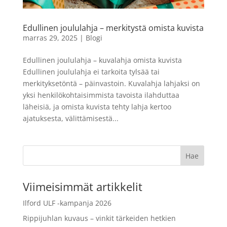
400, 120 Väri
12,90
€
LISÄÄ
+
LISÄÄ
Edullinen joululahja – merkitystä omista kuvista
marras 29, 2025
|
Blogi
Edullinen joululahja – kuvalahja omista kuvista
Edullinen joululahja ei tarkoita tylsää tai
merkityksetöntä – päinvastoin. Kuvalahja lahjaksi on
yksi henkilökohtaisimmista tavoista ilahduttaa
läheisiä, ja omista kuvista tehty lahja kertoo
ajatuksesta, välittämisestä...
Viimeisimmät artikkelit
Ilford ULF -kampanja 2026
Rippijuhlan kuvaus – vinkit tärkeiden hetkien