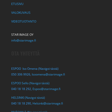
ETUSIVU
VALOKUVAUS
VIDEOTUOTANTO
STAR IMAGE OY
info@starimage.fi
OTA YHTEYTTÄ
ESPOO Iso Omena (Navigoi tästä)
050 306 9926,
Isoomena@starimage.fi
ESPOO Sello (Navigoi tästä)
040 18 18 292,
Espoo@starimage.fi
HELSINKI (Navigoi tästä)
040 18 18 290,
Helsinki@starimage.fi