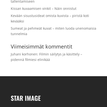
tallentamiseen
Kissan kuvaamisen vinkit – Näin onnistut
Kevään sisustusideat omista kuvista – piristä koti
kevääksi
Sumeat ja pehmeät kuvat – miten luoda unenomaisia
tunnelmia
Viimeisimmät kommentit
Juhani korhonen
:
Filmin säilytys ja käsittely –
pidennä filmiesi elinikää
STAR IMAGE