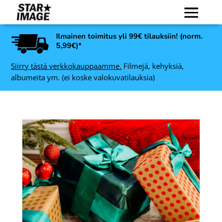
Ilmainen toimitus yli 99€ tilauksiin! (norm.
5,99€)*
Siirry tästä verkkokauppaamme.
Filmejä, kehyksiä,
albumeita ym. (ei koske valokuvatilauksia)
LomoChrome Color '92