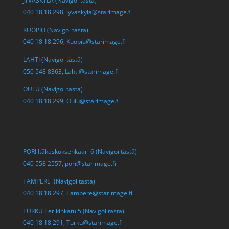
JYVÄSKYLÄ (Navigoi tästä)
040 18 18 298,
Jyvaskyla@starimage.fi
KUOPIO (Navigoi tästä)
040 18 18 296,
Kuopio@starimage.fi
LAHTI (Navigoi tästä)
050 548 8363,
Lahti@starimage.fi
OULU (Navigoi tästä)
040 18 18 299,
Oulu@starimage.fi
PORI Itäkeskuksenkaari 6 (Navigoi tästä)
040 558 2557,
pori@starimage.fi
TAMPERE (Navigoi tästä)
040 18 18 297,
Tampere@starimage.fi
TURKU Eerikinkatu 5 (Navigoi tästä)
040 18 18 291,
Turku@starimage.fi