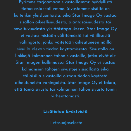
Pyrimme tarjoamaan sivustoillamme hyödyllistä
tietoa asiakkaillemme
. Sivustomme sisältö on
kuitenkin yleisluontoista
, eikä Star Image Oy vastaa
sisällön oikeellisuudesta
, ajantasaisuudesta tai
soveltuvuudesta yksittäistapaukseen
. Star Image Oy
ei vastaa mistään välittömästä tai välillisestä
vahingosta
, jonka väitetään aiheutuneen näillä
sivuilla olevan tiedon käyttämisestä
. Sivustolla on
linkkejä kolmannen tahon sivustoille
, jotka eivät ole
Star Imagen hallinnassa
. Star Image Oy ei vastaa
kolmansien tahojen sivustojen sisällöstä eikä
tällaisilla sivustoilla olevan tiedon käytöstä
aiheutuneista vahingoista
. Star Image Oy ei takaa
,
että tämä sivusto tai kolmannen tahon sivusto toimii
virheettömästi
.
Lisätietoa Evästeistä
Tietosuojaseloste