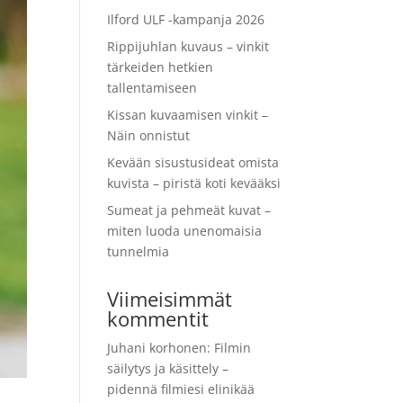
Ilford ULF -kampanja 2026
Rippijuhlan kuvaus – vinkit
tärkeiden hetkien
tallentamiseen
Kissan kuvaamisen vinkit –
Näin onnistut
Kevään sisustusideat omista
kuvista – piristä koti kevääksi
Sumeat ja pehmeät kuvat –
miten luoda unenomaisia
tunnelmia
Viimeisimmät
kommentit
Juhani korhonen
:
Filmin
säilytys ja käsittely –
pidennä filmiesi elinikää