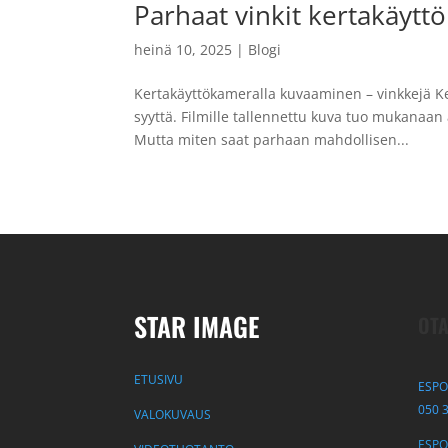
Parhaat vinkit kertakäyt
heinä 10, 2025
|
Blogi
Kertakäyttökameralla kuvaaminen – vinkkejä K
syyttä. Filmille tallennettu kuva tuo mukanaan
Mutta miten saat parhaan mahdollisen...
STAR IMAGE
OTA
ETUSIVU
ESPO
050 
VALOKUVAUS
ESPOO