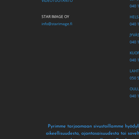
VIDEOTUOTANTO
040 
STAR IMAGE OY
HELSI
info@starimage.fi
040 
JYVÄS
040 
KUOPI
040 
LAHTI
050 
OULU 
040 
Pyrimme tarjoamaan sivustoillamme hyödyll
oikeellisuudesta
, ajantasaisuudesta tai sove