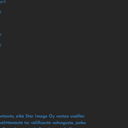
e.fi
)
i
i
)
i
ontoista
, eikä Star Image Oy vastaa sisällön
littömästä tai välillisestä vahingosta
, jonka