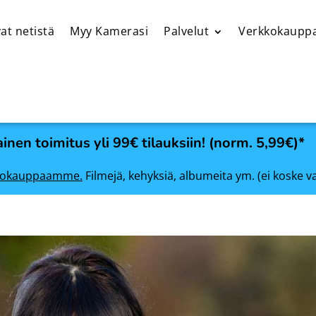
at netistä
Myy Kamerasi
Palvelut
Verkkokaupp
inen toimitus yli 99€ tilauksiin! (norm. 5,99€)*
rkkokauppaamme.
Filmejä, kehyksiä, albumeita ym. (ei koske v