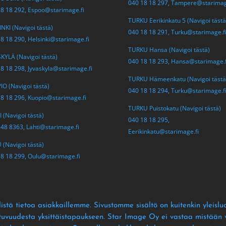
040 18 18 297,
Tampere@starimag
18 18 292,
Espoo@starimage.fi
TURKU Eerikinkatu 5 (Navigoi tästä
NKI (Navigoi tästä)
040 18 18 291,
Turku@starimage.f
18 18 290,
Helsinki@starimage.fi
TURKU Hansa (Navigoi tästä)
KYLÄ (Navigoi tästä)
040 18 18 293,
Hansa@starimage.f
18 18 298,
Jyvaskyla@starimage.fi
TURKU Hämeenkatu (Navigoi tästä
O (Navigoi tästä)
040 18 18 294,
Turku@starimage.f
18 18 296,
Kuopio@starimage.fi
TURKU Puistokatu (Navigoi tästä)
 (Navigoi tästä)
040 18 18 295,
548 8363,
Lahti@starimage.fi
Eerikinkatu@starimage.fi
(Navigoi tästä)
18 18 299,
Oulu@starimage.fi
istä tietoa asiakkaillemme
. Sivustomme sisältö on kuitenkin yleislu
ltuvuudesta yksittäistapaukseen
. Star Image Oy ei vastaa mistään vä