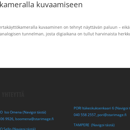
tökameralla kuvaamiseen
ertakäyttökameralla kuvaaminen on tehnyt näyttävän paluun – eikä
 analogisen tunnelman, josta digiaikana on tullut harvinaista herk
 YHTEYTTÄ
PORI Itäkeskuksenkaari 6 (Navigoi 
O Iso Omena (Navigoi tästä)
040 558 2557,
pori@starimage.fi
306 9926,
Isoomena@starimage.fi
TAMPERE (Navigoi tästä)
 Sello (Navigoi tästä)