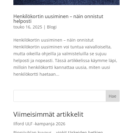
tummansininen
0,00
€
LISÄÄ
+
LISÄÄ
Henkilökortin uusiminen – näin onnistut
helposti
touko 16, 2025
|
Blogi
Henkilökortin uusiminen – näin onnistut
Henkilökortin uusiminen voi tuntua vaivalloiselta,
mutta oikeilla ohjeilla ja valmisteluilla se sujuu
helposti ja nopeasti. Tässä artikkelissa käymme läpi,
milloin henkilökortti kannattaa uusia, miten uusi
henkilökortti haetaan...
Viimeisimmät artikkelit
Ilford ULF -kampanja 2026
Rippijuhlan kuvaus – vinkit tärkeiden hetkien