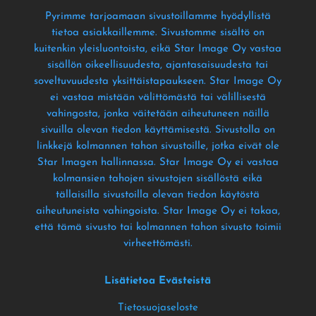
Pyrimme tarjoamaan sivustoillamme hyödyllistä
tietoa asiakkaillemme
. Sivustomme sisältö on
kuitenkin yleisluontoista
, eikä Star Image Oy vastaa
sisällön oikeellisuudesta
, ajantasaisuudesta tai
soveltuvuudesta yksittäistapaukseen
. Star Image Oy
ei vastaa mistään välittömästä tai välillisestä
vahingosta
, jonka väitetään aiheutuneen näillä
sivuilla olevan tiedon käyttämisestä
. Sivustolla on
linkkejä kolmannen tahon sivustoille
, jotka eivät ole
Star Imagen hallinnassa
. Star Image Oy ei vastaa
kolmansien tahojen sivustojen sisällöstä eikä
tällaisilla sivustoilla olevan tiedon käytöstä
aiheutuneista vahingoista
. Star Image Oy ei takaa
,
että tämä sivusto tai kolmannen tahon sivusto toimii
virheettömästi
.
Lisätietoa Evästeistä
Tietosuojaseloste