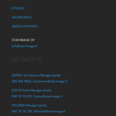
ETUSIVU
VALOKUVAUS
VIDEOTUOTANTO
STAR IMAGE OY
info@starimage.fi
OTA YHTEYTTÄ
ESPOO Iso Omena (Navigoi tästä)
050 306 9926,
Isoomena@starimage.fi
ESPOO Sello (Navigoi tästä)
040 18 18 292,
Espoo@starimage.fi
HELSINKI (Navigoi tästä)
040 18 18 290,
Helsinki@starimage.fi