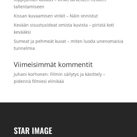
tallentamiseen
Kissan kuvaamisen vinkit – Näin onnistut
Kevään sisustusideat omista kuvista – piristä koti
kevääksi
Sumeat ja pehmeät kuvat – miten luoda unenomaisia
tunnelmia
Viimeisimmät kommentit
Juhani korhonen
:
Filmin säilytys ja käsittely –
pidennä filmiesi elinikää
STAR IMAGE