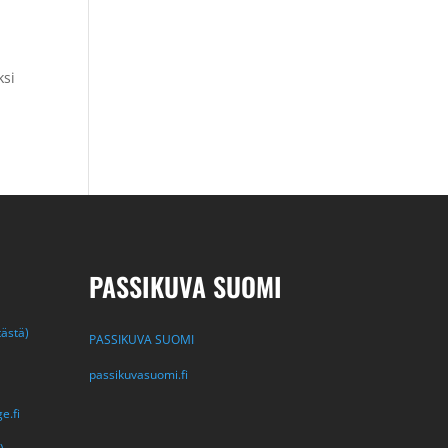
ksi
PASSIKUVA SUOMI
tästä)
PASSIKUVA SUOMI
passikuvasuomi.fi
e.fi