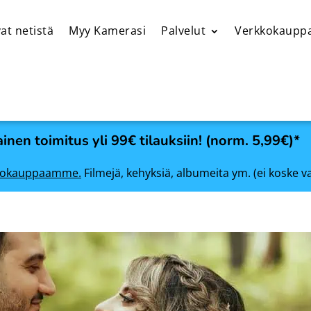
at netistä
Myy Kamerasi
Palvelut
Verkkokaupp
inen toimitus yli 99€ tilauksiin! (norm. 5,99€)*
rkkokauppaamme.
Filmejä, kehyksiä, albumeita ym. (ei koske v