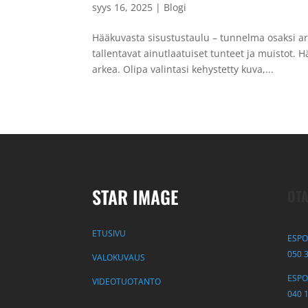
syys 16, 2025
|
Blogi
Hääkuvasta sisustustaulu – tunnelma osaksi ar
tallentavat ainutlaatuiset tunteet ja muistot.
arkea. Olipa valintasi kehystetty kuva,...
STAR IMAGE
OTA
ETUSIVU
ESPO
050 
VALOKUVAUS
ESPOO
VIDEOTUOTANTO
040 