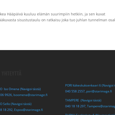
kea Hääpäivä kuuluu elämän suurimpiin hetkiin, ja sen kuvat
 Hääkuvasta sisustustaulu on ratkaisu joka tuo juhlan tunnelman osa
 YHTEYTTÄ
PORI Itäkeskuksenkaari 6 (Navigoi 
O Iso Omena (Navigoi tästä)
040 558 2557,
pori@starimage.fi
306 9926,
Isoomena@starimage.fi
TAMPERE (Navigoi tästä)
 Sello (Navigoi tästä)
040 18 18 297,
Tampere@starimag
18 18 292,
Espoo@starimage.fi