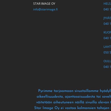
STAR IMAGE OY
HELSI
info@starimage.fi
040 
JYVÄS
040 
KUOPI
040 
LAHTI
050 
OULU 
040 
Pyrimme tarjoamaan sivustoillamme hyödyll
oikeellisuudesta
, ajantasaisuudesta tai sove
väitetään aiheutuneen näillä sivuilla olevan
Star Image Oy ei vastaa kolmansien tahojen siv