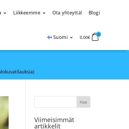
a
Liikkeemme
Ota yhteyttä!
Blogi
0
Suomi
0,00
€
alokuvatilauksia)
Viimeisimmät
artikkelit