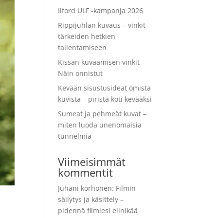
Ilford ULF -kampanja 2026
Rippijuhlan kuvaus – vinkit
tärkeiden hetkien
tallentamiseen
Kissan kuvaamisen vinkit –
Näin onnistut
Kevään sisustusideat omista
kuvista – piristä koti kevääksi
Sumeat ja pehmeät kuvat –
miten luoda unenomaisia
tunnelmia
Viimeisimmät
kommentit
Juhani korhonen
:
Filmin
säilytys ja käsittely –
pidennä filmiesi elinikää