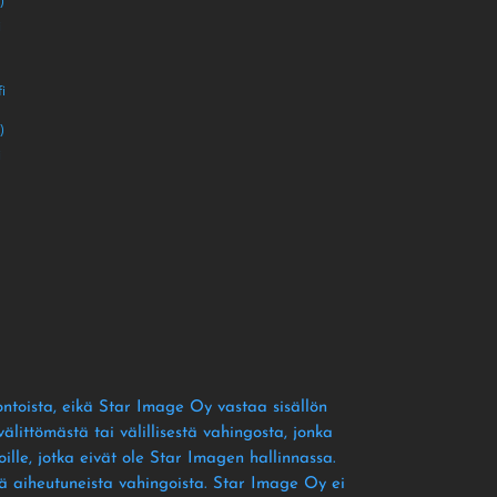
)
i
i
)
i
ontoista
, eikä Star Image Oy vastaa sisällön
littömästä tai välillisestä vahingosta
, jonka
ille
, jotka eivät ole Star Imagen hallinnassa
.
tä aiheutuneista vahingoista
. Star Image Oy ei