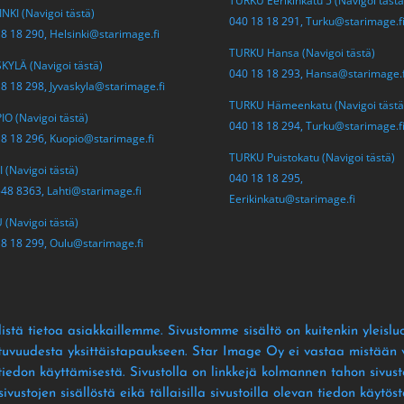
TURKU Eerikinkatu 5 (Navigoi tästä
NKI (Navigoi tästä)
040 18 18 291,
Turku@starimage.f
18 18 290,
Helsinki@starimage.fi
TURKU Hansa (Navigoi tästä)
KYLÄ (Navigoi tästä)
040 18 18 293,
Hansa@starimage.f
18 18 298,
Jyvaskyla@starimage.fi
TURKU Hämeenkatu (Navigoi tästä
O (Navigoi tästä)
040 18 18 294,
Turku@starimage.f
18 18 296,
Kuopio@starimage.fi
TURKU Puistokatu (Navigoi tästä)
 (Navigoi tästä)
040 18 18 295,
548 8363,
Lahti@starimage.fi
Eerikinkatu@starimage.fi
(Navigoi tästä)
18 18 299,
Oulu@starimage.fi
istä tietoa asiakkaillemme
. Sivustomme sisältö on kuitenkin yleislu
ltuvuudesta yksittäistapaukseen
. Star Image Oy ei vastaa mistään vä
 tiedon käyttämisestä
. Sivustolla on linkkejä kolmannen tahon sivusto
ustojen sisällöstä eikä tällaisilla sivustoilla olevan tiedon käytös