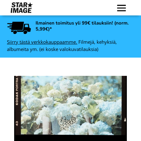
Ilmainen toimitus yli 99€ tilauksiin! (norm.
5,99€)*
Siirry tästä verkkokauppaamme.
Filmejä, kehyksiä,
albumeita ym. (ei koske valokuvatilauksia)
lm
Art Link Trendline
,
valokuvakehys, Valkoinen