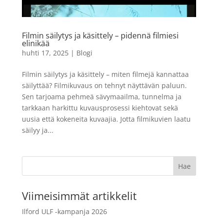
- 10 x 15 cm
1,99
€
LISÄÄ
+
LISÄÄ
Filmin säilytys ja käsittely – pidennä filmiesi
elinikää
huhti 17, 2025
|
Blogi
Filmin säilytys ja käsittely – miten filmejä kannattaa
säilyttää? Filmikuvaus on tehnyt näyttävän paluun.
Sen tarjoama pehmeä sävymaailma, tunnelma ja
tarkkaan harkittu kuvausprosessi kiehtovat sekä
uusia että kokeneita kuvaajia. Jotta filmikuvien laatu
säilyy ja...
Viimeisimmät artikkelit
Ilford ULF -kampanja 2026