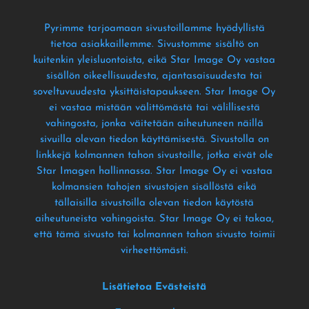
Pyrimme tarjoamaan sivustoillamme hyödyllistä
tietoa asiakkaillemme
. Sivustomme sisältö on
kuitenkin yleisluontoista
, eikä Star Image Oy vastaa
sisällön oikeellisuudesta
, ajantasaisuudesta tai
soveltuvuudesta yksittäistapaukseen
. Star Image Oy
ei vastaa mistään välittömästä tai välillisestä
vahingosta
, jonka väitetään aiheutuneen näillä
sivuilla olevan tiedon käyttämisestä
. Sivustolla on
linkkejä kolmannen tahon sivustoille
, jotka eivät ole
Star Imagen hallinnassa
. Star Image Oy ei vastaa
kolmansien tahojen sivustojen sisällöstä eikä
tällaisilla sivustoilla olevan tiedon käytöstä
aiheutuneista vahingoista
. Star Image Oy ei takaa
,
että tämä sivusto tai kolmannen tahon sivusto toimii
virheettömästi
.
Lisätietoa Evästeistä