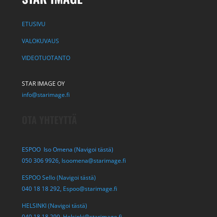
ETUSIVU
VALOKUVAUS
VIDEOTUOTANTO
STAR IMAGE OY
info@starimage.fi
OTA YHTEYTTÄ
ESPOO Iso Omena (Navigoi tästä)
050 306 9926,
Isoomena@starimage.fi
ESPOO Sello (Navigoi tästä)
040 18 18 292,
Espoo@starimage.fi
HELSINKI (Navigoi tästä)
040 18 18 290,
Helsinki@starimage.fi