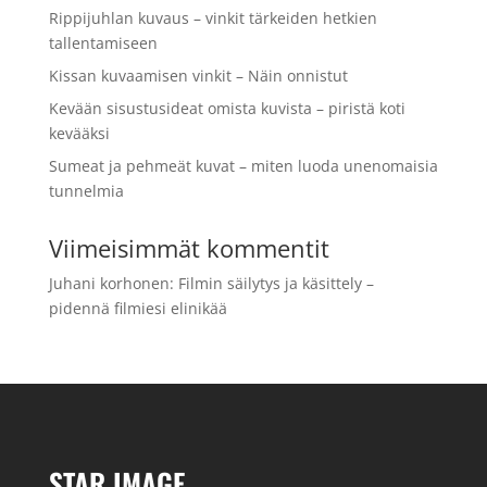
Rippijuhlan kuvaus – vinkit tärkeiden hetkien
tallentamiseen
Kissan kuvaamisen vinkit – Näin onnistut
Kevään sisustusideat omista kuvista – piristä koti
kevääksi
Sumeat ja pehmeät kuvat – miten luoda unenomaisia
tunnelmia
Viimeisimmät kommentit
Juhani korhonen
:
Filmin säilytys ja käsittely –
pidennä filmiesi elinikää
STAR IMAGE