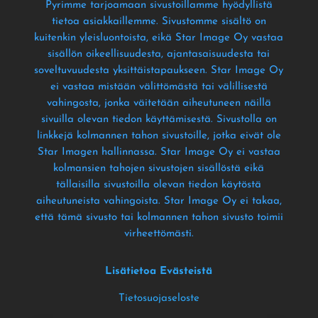
Pyrimme tarjoamaan sivustoillamme hyödyllistä
tietoa asiakkaillemme
. Sivustomme sisältö on
kuitenkin yleisluontoista
, eikä Star Image Oy vastaa
sisällön oikeellisuudesta
, ajantasaisuudesta tai
soveltuvuudesta yksittäistapaukseen
. Star Image Oy
ei vastaa mistään välittömästä tai välillisestä
vahingosta
, jonka väitetään aiheutuneen näillä
sivuilla olevan tiedon käyttämisestä
. Sivustolla on
linkkejä kolmannen tahon sivustoille
, jotka eivät ole
Star Imagen hallinnassa
. Star Image Oy ei vastaa
kolmansien tahojen sivustojen sisällöstä eikä
tällaisilla sivustoilla olevan tiedon käytöstä
aiheutuneista vahingoista
. Star Image Oy ei takaa
,
että tämä sivusto tai kolmannen tahon sivusto toimii
virheettömästi
.
Lisätietoa Evästeistä
Tietosuojaseloste