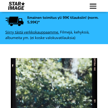
Ilmainen toimitus yli 99€ tilauksiin! (norm.
5,99€)*
Siirry tästä verkkokauppaamme.
Filmejä, kehyksiä,
albumeita ym. (ei koske valokuvatilauksia)
NiSi Filter UV SMC L395
 -