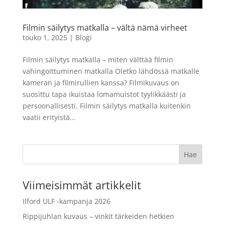
82mm
62,90
€
+
LISÄÄ
Filmin säilytys matkalla – vältä nämä virheet
LISÄÄ
touko 1, 2025
|
Blogi
Filmin säilytys matkalla – miten välttää filmin
vahingoittuminen matkalla Oletko lähdössä matkalle
kameran ja filmirullien kanssa? Filmikuvaus on
suosittu tapa ikuistaa lomamuistot tyylikkäästi ja
persoonallisesti. Filmin säilytys matkalla kuitenkin
vaatii erityistä...
Viimeisimmät artikkelit
Ilford ULF -kampanja 2026
Rippijuhlan kuvaus – vinkit tärkeiden hetkien