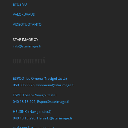
ETUSIVU
VALOKUVAUS
VIDEOTUOTANTO
STAR IMAGE OY
info@starimage.fi
OTA YHTEYTTÄ
ESPOO Iso Omena (Navigoi tästä)
050 306 9926,
Isoomena@starimage.fi
ESPOO Sello (Navigoi tästä)
040 18 18 292,
Espoo@starimage.fi
HELSINKI (Navigoi tästä)
040 18 18 290,
Helsinki@starimage.fi