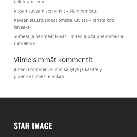
tallentamiseen
Kissan kuvaamisen vinkit – Näin onnistut
Kevään sisustusideat omista kuvista – piristä koti
kevääksi
Sumeat ja pehmeät kuvat – miten luoda unenomaisia
tunnelmia
Viimeisimmät kommentit
Juhani korhonen
:
Filmin säilytys ja käsittely –
pidennä filmiesi elinikää
STAR IMAGE