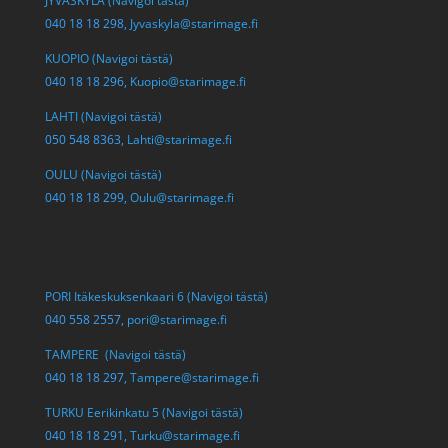
JYVÄSKYLÄ (Navigoi tästä)
040 18 18 298,
Jyvaskyla@starimage.fi
KUOPIO (Navigoi tästä)
040 18 18 296,
Kuopio@starimage.fi
LAHTI (Navigoi tästä)
050 548 8363,
Lahti@starimage.fi
OULU (Navigoi tästä)
040 18 18 299,
Oulu@starimage.fi
PORI Itäkeskuksenkaari 6 (Navigoi tästä)
040 558 2557,
pori@starimage.fi
TAMPERE (Navigoi tästä)
040 18 18 297,
Tampere@starimage.fi
TURKU Eerikinkatu 5 (Navigoi tästä)
040 18 18 291,
Turku@starimage.fi