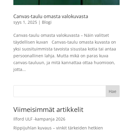
Starter Kit
129,90
€
LISÄÄ
+
LISÄÄ
Canvas-taulu omasta valokuvasta
syys 1, 2025
|
Blogi
Canvas-taulu omasta valokuvasta – Näin valitset
täydellisen kuvan Canvas-taulu omasta kuvasta on
yksi suosituimmista tavoista sisustaa kotia tai antaa
persoonallinen lahja. Mutta mikä on paras kuva
canvas-tauluun, ja mitä kannattaa ottaa huomioon,
jotta...
Viimeisimmät artikkelit
Ilford ULF -kampanja 2026
Rippijuhlan kuvaus – vinkit tärkeiden hetkien