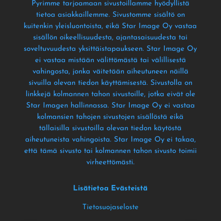
Pyrimme tarjoamaan sivustoillamme hyödyllistä
tietoa asiakkaillemme
. Sivustomme sisältö on
kuitenkin yleisluontoista
, eikä Star Image Oy vastaa
sisällön oikeellisuudesta
, ajantasaisuudesta tai
soveltuvuudesta yksittäistapaukseen
. Star Image Oy
ei vastaa mistään välittömästä tai välillisestä
vahingosta
, jonka väitetään aiheutuneen näillä
sivuilla olevan tiedon käyttämisestä
. Sivustolla on
linkkejä kolmannen tahon sivustoille
, jotka eivät ole
Star Imagen hallinnassa
. Star Image Oy ei vastaa
kolmansien tahojen sivustojen sisällöstä eikä
tällaisilla sivustoilla olevan tiedon käytöstä
aiheutuneista vahingoista
. Star Image Oy ei takaa
,
että tämä sivusto tai kolmannen tahon sivusto toimii
virheettömästi
.
Lisätietoa Evästeistä
Tietosuojaseloste