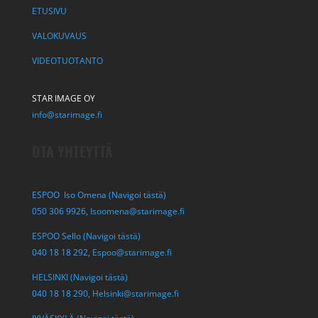
ETUSIVU
VALOKUVAUS
VIDEOTUOTANTO
STAR IMAGE OY
info@starimage.fi
OTA YHTEYTTÄ
ESPOO Iso Omena (Navigoi tästä)
050 306 9926,
Isoomena@starimage.fi
ESPOO Sello (Navigoi tästä)
040 18 18 292,
Espoo@starimage.fi
HELSINKI (Navigoi tästä)
040 18 18 290,
Helsinki@starimage.fi