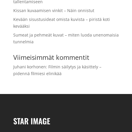
tallentamiseen
Kissan kuvaamisen vinkit – Näin onnistut
Kevään sisustusideat omista kuvista – piristä koti
kevääksi
Sumeat ja pehmeät kuvat – miten luoda unenomaisia
tunnelmia
Viimeisimmät kommentit
Juhani korhonen
:
Filmin säilytys ja käsittely –
pidennä filmiesi elinikää
STAR IMAGE