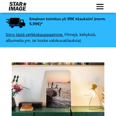
Ilmainen toimitus yli 99€ tilauksiin! (norm.
5,99€)*
Siirry tästä verkkokauppaamme.
Filmejä, kehyksiä,
albumeita ym. (ei koske valokuvatilauksia)
 10
Ilford + Paterson Film