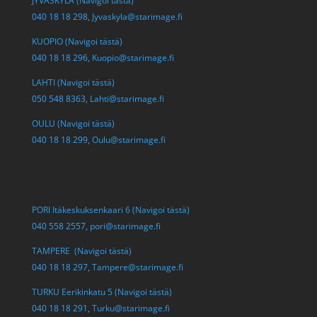
JYVÄSKYLÄ (Navigoi tästä)
040 18 18 298,
Jyvaskyla@starimage.fi
KUOPIO (Navigoi tästä)
040 18 18 296,
Kuopio@starimage.fi
LAHTI (Navigoi tästä)
050 548 8363,
Lahti@starimage.fi
OULU (Navigoi tästä)
040 18 18 299,
Oulu@starimage.fi
PORI Itäkeskuksenkaari 6 (Navigoi tästä)
040 558 2557,
pori@starimage.fi
TAMPERE (Navigoi tästä)
040 18 18 297,
Tampere@starimage.fi
TURKU Eerikinkatu 5 (Navigoi tästä)
040 18 18 291,
Turku@starimage.fi