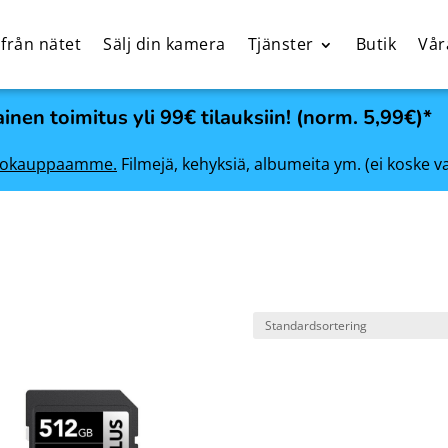
 från nätet
Sälj din kamera
Tjänster
Butik
Vår
inen toimitus yli 99€ tilauksiin! (norm. 5,99€)*
rkkokauppaamme.
Filmejä, kehyksiä, albumeita ym. (ei koske v