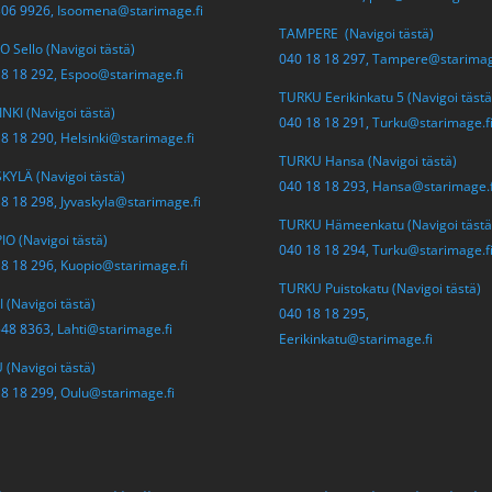
306 9926,
Isoomena@starimage.fi
TAMPERE (Navigoi tästä)
 Sello (Navigoi tästä)
040 18 18 297,
Tampere@starimag
18 18 292,
Espoo@starimage.fi
TURKU Eerikinkatu 5 (Navigoi tästä
NKI (Navigoi tästä)
040 18 18 291,
Turku@starimage.f
18 18 290,
Helsinki@starimage.fi
TURKU Hansa (Navigoi tästä)
KYLÄ (Navigoi tästä)
040 18 18 293,
Hansa@starimage.f
18 18 298,
Jyvaskyla@starimage.fi
TURKU Hämeenkatu (Navigoi tästä
O (Navigoi tästä)
040 18 18 294,
Turku@starimage.f
18 18 296,
Kuopio@starimage.fi
TURKU Puistokatu (Navigoi tästä)
 (Navigoi tästä)
040 18 18 295,
548 8363,
Lahti@starimage.fi
Eerikinkatu@starimage.fi
(Navigoi tästä)
18 18 299,
Oulu@starimage.fi