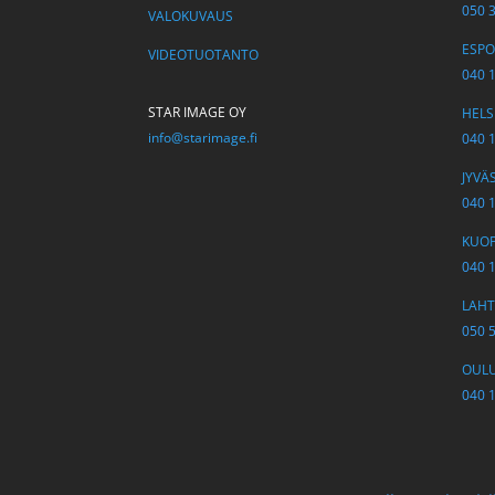
050 
VALOKUVAUS
ESPOO
VIDEOTUOTANTO
040 
STAR IMAGE OY
HELSI
info@starimage.fi
040 
JYVÄS
040 
KUOPI
040 
LAHTI
050 
OULU 
040 