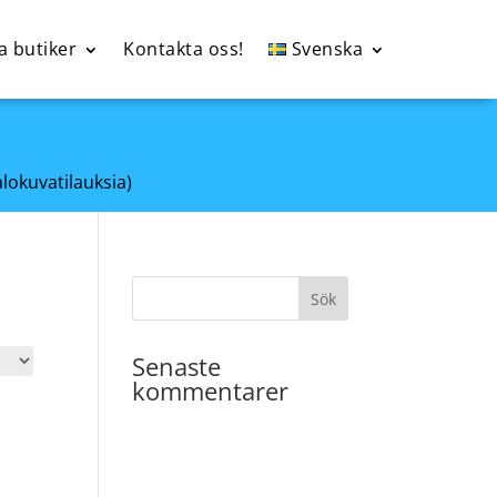
a butiker
Kontakta oss!
Svenska
alokuvatilauksia)
Senaste
kommentarer