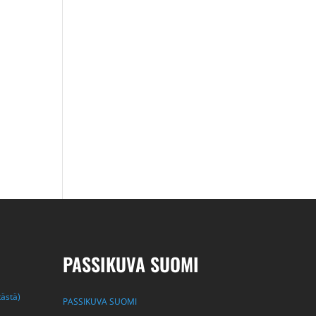
PASSIKUVA SUOMI
tästä)
PASSIKUVA SUOMI