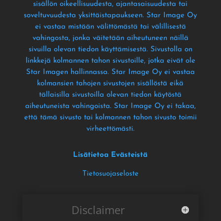
sisällön oikeellisuudesta
, ajantasaisuudesta tai
soveltuvuudesta yksittäistapaukseen
. Star Image Oy
ei vastaa mistään välittömästä tai välillisestä
vahingosta
, jonka väitetään aiheutuneen näillä
sivuilla olevan tiedon käyttämisestä
. Sivustolla on
linkkejä kolmannen tahon sivustoille
, jotka eivät ole
Star Imagen hallinnassa
. Star Image Oy ei vastaa
kolmansien tahojen sivustojen sisällöstä eikä
tällaisilla sivustoilla olevan tiedon käytöstä
aiheutuneista vahingoista
. Star Image Oy ei takaa
,
että tämä sivusto tai kolmannen tahon sivusto toimii
virheettömästi
.
Lisätietoa Evästeistä
Tietosuojaseloste
Disclaimer