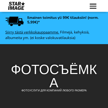
Ilmainen toimitus yli 99€ tilauksiin! (norm.
5,99€)*
Siirry tästä verkkokauppaamme.
Filmejä, kehyksiä,
albumeita ym. (ei koske valokuvatilauksia)
ФОТОСЪЁМК
А
ФОТОУСЛУГИ ДЛЯ КОМПАНИЙ ЛЮБОГО РАЗМЕРА