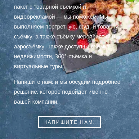
пакет с товарной съёмкой и
видеорекламой — мы поможем. Мы
выполняем портретную, фуд- и товарную
съёмку, а также съёмку мероприятий и
аэросъёмку. Также доступны съёмка
недвижимости, 360°-съёмка и
виртуальные туры.
Напишите нам, и мы обсудим подробнее
решение, которое подойдёт именно
вашей компании.
НАПИШИТЕ НАМ!