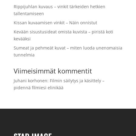
Rippijuhlan kuvaus – vinkit tärkeiden hetkien
tallentamiseen
Kissan kuvaamisen vinkit – Näin onnistut
Kevään sisustusideat omista kuvista – piristä koti
kevääksi
Sumeat ja pehmeät kuvat – miten luoda unenomaisia
tunnelmia
Viimeisimmät kommentit
Juhani korhonen
:
Filmin säilytys ja käsittely –
pidennä filmiesi elinikää