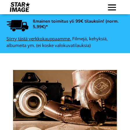
Ilmainen toimitus yli 99€ tilauksiin! (norm.
5,99€)*
Siirry tästä verkkokauppaamme.
Filmejä, kehyksiä,
albumeita ym. (ei koske valokuvatilauksia)
Kodak Portra 160 värifilmi