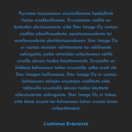
Pyrimme tarjoamaan sivustoillamme hyödyllistä
tietoa asiakkaillemme
. Sivustomme sisältö on
kuitenkin yleisluontoista
, eikä Star Image Oy vastaa
sisällön oikeellisuudesta
, ajantasaisuudesta tai
soveltuvuudesta yksittäistapaukseen
. Star Image Oy
ei vastaa mistään välittömästä tai välillisestä
vahingosta
, jonka väitetään aiheutuneen näillä
sivuilla olevan tiedon käyttämisestä
. Sivustolla on
linkkejä kolmannen tahon sivustoille
, jotka eivät ole
Star Imagen hallinnassa
. Star Image Oy ei vastaa
kolmansien tahojen sivustojen sisällöstä eikä
tällaisilla sivustoilla olevan tiedon käytöstä
aiheutuneista vahingoista
. Star Image Oy ei takaa
,
että tämä sivusto tai kolmannen tahon sivusto toimii
virheettömästi
.
Lisätietoa Evästeistä