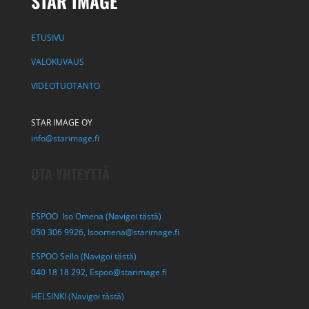
STAR IMAGE
ETUSIVU
VALOKUVAUS
VIDEOTUOTANTO
STAR IMAGE OY
info@starimage.fi
OTA YHTEYTTÄ
ESPOO Iso Omena (Navigoi tästä)
050 306 9926,
Isoomena@starimage.fi
ESPOO Sello (Navigoi tästä)
040 18 18 292,
Espoo@starimage.fi
HELSINKI (Navigoi tästä)