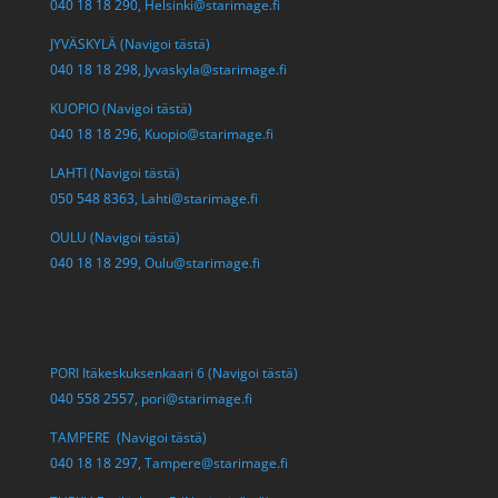
040 18 18 290,
Helsinki@starimage.fi
JYVÄSKYLÄ (Navigoi tästä)
040 18 18 298,
Jyvaskyla@starimage.fi
KUOPIO (Navigoi tästä)
040 18 18 296,
Kuopio@starimage.fi
LAHTI (Navigoi tästä)
050 548 8363,
Lahti@starimage.fi
OULU (Navigoi tästä)
040 18 18 299,
Oulu@starimage.fi
PORI Itäkeskuksenkaari 6 (Navigoi tästä)
040 558 2557,
pori@starimage.fi
TAMPERE (Navigoi tästä)
040 18 18 297,
Tampere@starimage.fi