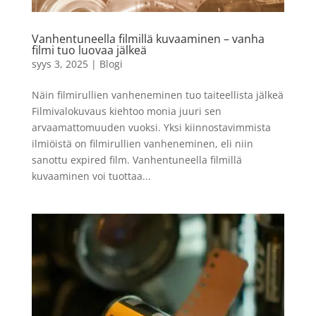
135, 36 kuvaa
LISÄÄ
19,90
€
+
LISÄÄ
Vanhentuneella filmillä kuvaaminen – vanha
filmi tuo luovaa jälkeä
syys 3, 2025
|
Blogi
Näin filmirullien vanheneminen tuo taiteellista jälkeä
Filmivalokuvaus kiehtoo monia juuri sen
arvaamattomuuden vuoksi. Yksi kiinnostavimmista
ilmiöistä on filmirullien vanheneminen, eli niin
sanottu expired film. Vanhentuneella filmillä
kuvaaminen voi tuottaa...