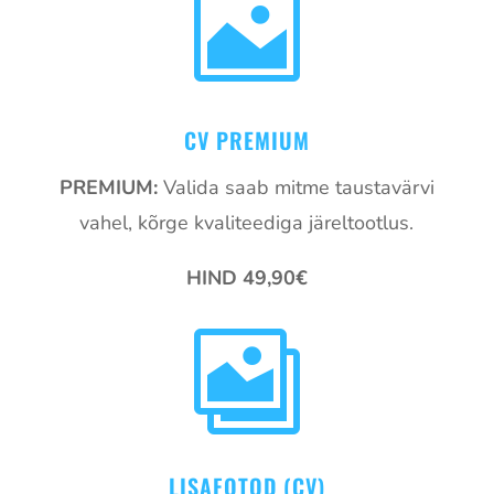

CV PREMIUM
PREMIUM:
Valida saab mitme taustavärvi
vahel, kõrge kvaliteediga järeltootlus.
HIND 49,90€

LISAFOTOD (CV)