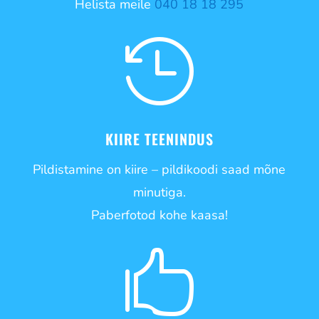
Helista meile
040 18 18 295

KIIRE TEENINDUS
Pildistamine on kiire – pildikoodi saad mõne
minutiga.
Paberfotod kohe kaasa!
