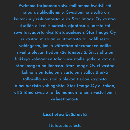
Pyrimme tarjoamaan sivustoillamme hyödyllistä
tietoa asiakkaillemme
. Sivustomme sisältö on
kuitenkin yleisluontoista
, eikä Star Image Oy vastaa
sisällön oikeellisuudesta
, ajantasaisuudesta tai
soveltuvuudesta yksittäistapaukseen
. Star Image Oy
ei vastaa mistään välittömästä tai välillisestä
vahingosta
, jonka väitetään aiheutuneen näillä
sivuilla olevan tiedon käyttämisestä
. Sivustolla on
linkkejä kolmannen tahon sivustoille
, jotka eivät ole
Star Imagen hallinnassa
. Star Image Oy ei vastaa
kolmansien tahojen sivustojen sisällöstä eikä
tällaisilla sivustoilla olevan tiedon käytöstä
aiheutuneista vahingoista
. Star Image Oy ei takaa
,
että tämä sivusto tai kolmannen tahon sivusto toimii
virheettömästi
.
Lisätietoa Evästeistä
Tietosuojaseloste