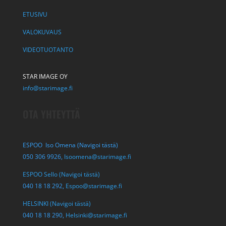
ETUSIVU
VALOKUVAUS
VIDEOTUOTANTO
STAR IMAGE OY
info@starimage.fi
OTA YHTEYTTÄ
ESPOO Iso Omena (Navigoi tästä)
050 306 9926,
Isoomena@starimage.fi
ESPOO Sello (Navigoi tästä)
040 18 18 292,
Espoo@starimage.fi
HELSINKI (Navigoi tästä)
040 18 18 290,
Helsinki@starimage.fi