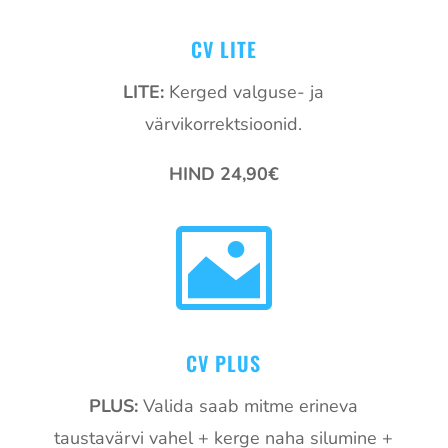
CV LITE
LITE:
Kerged valguse- ja
värvikorrektsioonid.
HIND 24,90€

CV PLUS
PLUS:
Valida saab mitme erineva
taustavärvi vahel + kerge naha silumine +