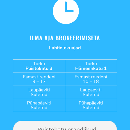

ILMA AJA BRONEERIMISETA
Lahtiolekuajad
Turku
Turku
Puistokatu 3
Hämeenkatu 1
Esmast reedeni
Esmast reedeni
9 – 17
10 – 18
Laupäeviti
Laupäeviti
Suletud
Suletud
Pühapäeviti
Pühapäeviti
Suletud
Suletud
Puistokatu erandlikud