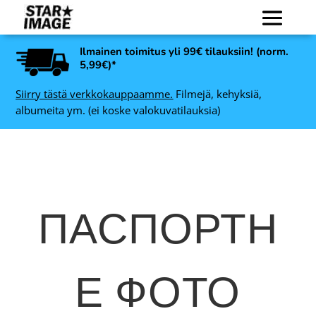
Ilmainen toimitus yli 99€ tilauksiin! (norm.
5,99€)*
Siirry tästä verkkokauppaamme.
Filmejä, kehyksiä,
albumeita ym. (ei koske valokuvatilauksia)
ПАСПОРТН
Е ФОТО