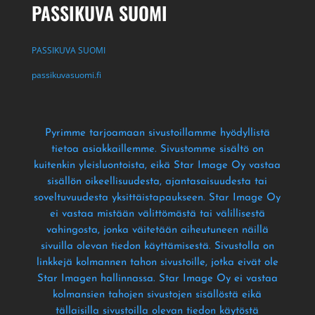
PASSIKUVA SUOMI
PASSIKUVA SUOMI
passikuvasuomi.fi
Pyrimme tarjoamaan sivustoillamme hyödyllistä
tietoa asiakkaillemme
. Sivustomme sisältö on
kuitenkin yleisluontoista
, eikä Star Image Oy vastaa
sisällön oikeellisuudesta
, ajantasaisuudesta tai
soveltuvuudesta yksittäistapaukseen
. Star Image Oy
ei vastaa mistään välittömästä tai välillisestä
vahingosta
, jonka väitetään aiheutuneen näillä
sivuilla olevan tiedon käyttämisestä
. Sivustolla on
linkkejä kolmannen tahon sivustoille
, jotka eivät ole
Star Imagen hallinnassa
. Star Image Oy ei vastaa
kolmansien tahojen sivustojen sisällöstä eikä
tällaisilla sivustoilla olevan tiedon käytöstä