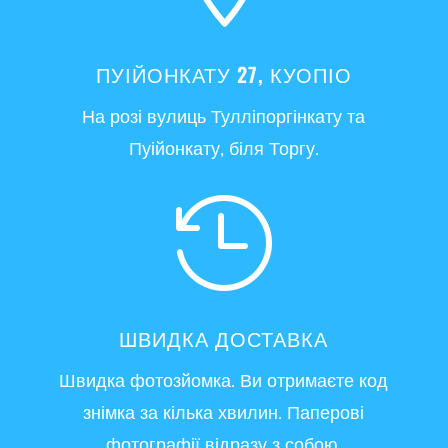
ПУІЙОНКАТУ 27, КУОПІО
На розі вулиць Тулліпоргінкату та
Пуійонкату, біля Торгу.

ШВИДКА ДОСТАВКА
Швидка фотозйомка. Ви отримаєте код
знімка за кілька хвилин. Паперові
фотографії відразу з собою.