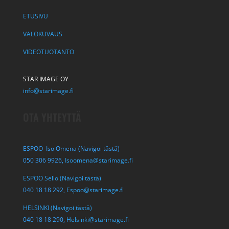
ETUSIVU
VALOKUVAUS
VIDEOTUOTANTO
STAR IMAGE OY
info@starimage.fi
OTA YHTEYTTÄ
ESPOO Iso Omena (Navigoi tästä)
050 306 9926,
Isoomena@starimage.fi
ESPOO Sello (Navigoi tästä)
040 18 18 292,
Espoo@starimage.fi
HELSINKI (Navigoi tästä)
040 18 18 290,
Helsinki@starimage.fi