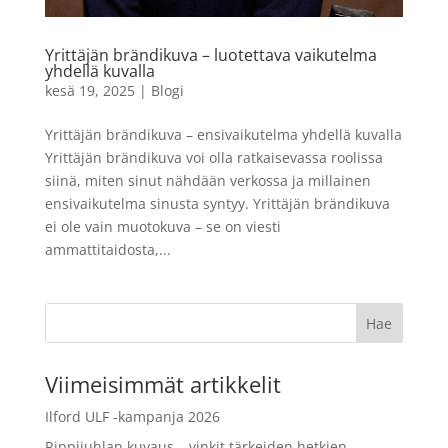
256GB
LISÄÄ
219,90
€
Yrittäjän brändikuva – luotettava vaikutelma
+
LISÄÄ
yhdellä kuvalla
kesä 19, 2025
|
Blogi
Yrittäjän brändikuva – ensivaikutelma yhdellä kuvalla
Yrittäjän brändikuva voi olla ratkaisevassa roolissa
siinä, miten sinut nähdään verkossa ja millainen
ensivaikutelma sinusta syntyy. Yrittäjän brändikuva
ei ole vain muotokuva – se on viesti
ammattitaidosta,...
Viimeisimmät artikkelit
Ilford ULF -kampanja 2026
Rippijuhlan kuvaus – vinkit tärkeiden hetkien