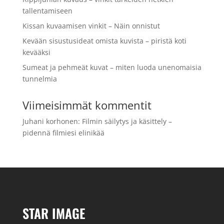
tallentamiseen
Kissan kuvaamisen vinkit – Näin onnistut
Kevään sisustusideat omista kuvista – piristä koti
kevääksi
Sumeat ja pehmeät kuvat – miten luoda unenomaisia
tunnelmia
Viimeisimmät kommentit
Juhani korhonen
:
Filmin säilytys ja käsittely –
pidennä filmiesi elinikää
STAR IMAGE