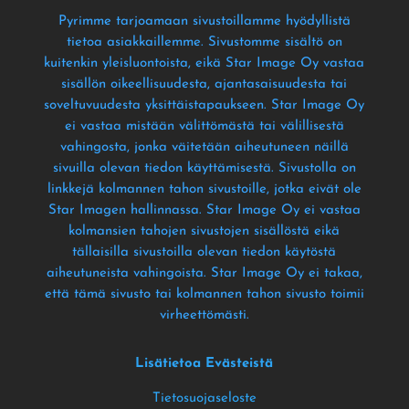
Pyrimme tarjoamaan sivustoillamme hyödyllistä
tietoa asiakkaillemme
. Sivustomme sisältö on
kuitenkin yleisluontoista
, eikä Star Image Oy vastaa
sisällön oikeellisuudesta
, ajantasaisuudesta tai
soveltuvuudesta yksittäistapaukseen
. Star Image Oy
ei vastaa mistään välittömästä tai välillisestä
vahingosta
, jonka väitetään aiheutuneen näillä
sivuilla olevan tiedon käyttämisestä
. Sivustolla on
linkkejä kolmannen tahon sivustoille
, jotka eivät ole
Star Imagen hallinnassa
. Star Image Oy ei vastaa
kolmansien tahojen sivustojen sisällöstä eikä
tällaisilla sivustoilla olevan tiedon käytöstä
aiheutuneista vahingoista
. Star Image Oy ei takaa
,
että tämä sivusto tai kolmannen tahon sivusto toimii
virheettömästi
.
Lisätietoa Evästeistä
Tietosuojaseloste