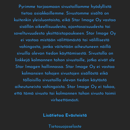
Pyrimme tarjoamaan sivustoillamme hyödyllistä
tietoa asiakkaillemme
. Sivustomme sisältö on
kuitenkin yleisluontoista
, eikä Star Image Oy vastaa
sisällön oikeellisuudesta
, ajantasaisuudesta tai
soveltuvuudesta yksittäistapaukseen
. Star Image Oy
ei vastaa mistään välittömästä tai välillisestä
vahingosta
, jonka väitetään aiheutuneen näillä
sivuilla olevan tiedon käyttämisestä
. Sivustolla on
linkkejä kolmannen tahon sivustoille
, jotka eivät ole
Star Imagen hallinnassa
. Star Image Oy ei vastaa
kolmansien tahojen sivustojen sisällöstä eikä
tällaisilla sivustoilla olevan tiedon käytöstä
aiheutuneista vahingoista
. Star Image Oy ei takaa
,
että tämä sivusto tai kolmannen tahon sivusto toimii
virheettömästi
.
Lisätietoa Evästeistä
Tietosuojaseloste