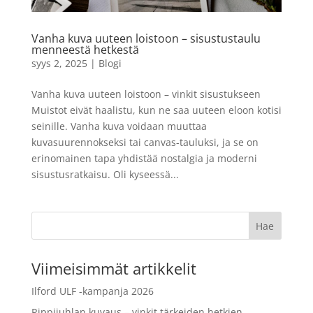
7
50 x 70 cm
17,90
€
Vanha kuva uuteen loistoon – sisustustaulu
+
LISÄÄ
menneestä hetkestä
LISÄÄ
syys 2, 2025
|
Blogi
Vanha kuva uuteen loistoon – vinkit sisustukseen
Muistot eivät haalistu, kun ne saa uuteen eloon kotisi
seinille. Vanha kuva voidaan muuttaa
kuvasuurennokseksi tai canvas-tauluksi, ja se on
erinomainen tapa yhdistää nostalgia ja moderni
sisustusratkaisu. Oli kyseessä...
Viimeisimmät artikkelit
Ilford ULF -kampanja 2026
Rippijuhlan kuvaus – vinkit tärkeiden hetkien