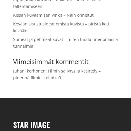
tallentamiseen
Kissan kuvaamisen vinkit – Näin onnistut
Kevään sisustusideat omista kuvista – piristä koti
kevääksi
Sumeat ja pehmeät kuvat – miten luoda unenomaisia
tunnelmia
Viimeisimmät kommentit
Juhani korhonen
:
Filmin säilytys ja käsittely –
pidennä filmiesi elinikää
STAR IMAGE