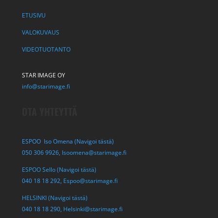
ETUSIVU
VALOKUVAUS
VIDEOTUOTANTO
STAR IMAGE OY
info@starimage.fi
OTA YHTEYTTÄ
ESPOO Iso Omena (Navigoi tästä)
050 306 9926,
Isoomena@starimage.fi
ESPOO Sello (Navigoi tästä)
040 18 18 292,
Espoo@starimage.fi
HELSINKI (Navigoi tästä)
040 18 18 290,
Helsinki@starimage.fi