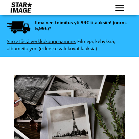
Ilmainen toimitus yli 99€ tilauksiin! (norm.
5,99€)*
Siirry tästä verkkokauppaamme.
Filmejä, kehyksiä,
albumeita ym. (ei koske valokuvatilauksia)
se
Art Link Decoline
valokuvakehys, musta -