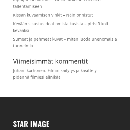
tallentamiseen
Kissan kuvaamisen vinkit – Näin onnistut
Kevään sisustusideat omista kuvista – piristä koti
kevääksi
Sumeat ja pehmeät kuvat – miten luoda unenomaisia
tunnelmia
Viimeisimmät kommentit
Juhani korhonen
:
Filmin säilytys ja käsittely –
pidennä filmiesi elinikää
STAR IMAGE