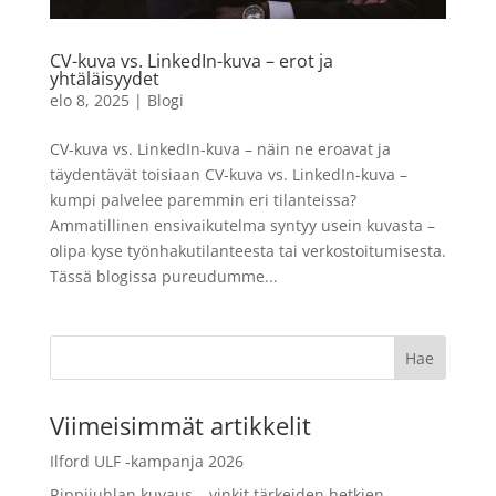
aa
Digitizer
469,00
€
LISÄÄ
+
LISÄÄ
CV-kuva vs. LinkedIn-kuva – erot ja
yhtäläisyydet
elo 8, 2025
|
Blogi
CV-kuva vs. LinkedIn-kuva – näin ne eroavat ja
täydentävät toisiaan CV-kuva vs. LinkedIn-kuva –
kumpi palvelee paremmin eri tilanteissa?
Ammatillinen ensivaikutelma syntyy usein kuvasta –
olipa kyse työnhakutilanteesta tai verkostoitumisesta.
Tässä blogissa pureudumme...
Viimeisimmät artikkelit
Ilford ULF -kampanja 2026
Rippijuhlan kuvaus – vinkit tärkeiden hetkien