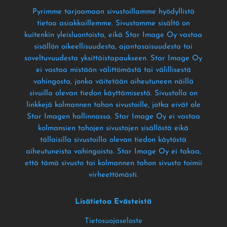
Pyrimme tarjoamaan sivustoillamme hyödyllistä
tietoa asiakkaillemme
. Sivustomme sisältö on
kuitenkin yleisluontoista
, eikä Star Image Oy vastaa
sisällön oikeellisuudesta
, ajantasaisuudesta tai
soveltuvuudesta yksittäistapaukseen
. Star Image Oy
ei vastaa mistään välittömästä tai välillisestä
vahingosta
, jonka väitetään aiheutuneen näillä
sivuilla olevan tiedon käyttämisestä
. Sivustolla on
linkkejä kolmannen tahon sivustoille
, jotka eivät ole
Star Imagen hallinnassa
. Star Image Oy ei vastaa
kolmansien tahojen sivustojen sisällöstä eikä
tällaisilla sivustoilla olevan tiedon käytöstä
aiheutuneista vahingoista
. Star Image Oy ei takaa
,
että tämä sivusto tai kolmannen tahon sivusto toimii
virheettömästi
.
Lisätietoa Evästeistä
Tietosuojaseloste