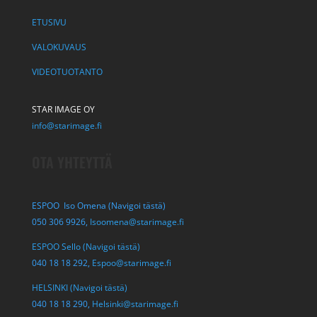
ETUSIVU
VALOKUVAUS
VIDEOTUOTANTO
STAR IMAGE OY
info@starimage.fi
OTA YHTEYTTÄ
ESPOO Iso Omena (Navigoi tästä)
050 306 9926,
Isoomena@starimage.fi
ESPOO Sello (Navigoi tästä)
040 18 18 292,
Espoo@starimage.fi
HELSINKI (Navigoi tästä)
040 18 18 290,
Helsinki@starimage.fi