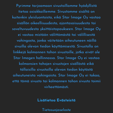
Pyrimme tarjoamaan sivustoillamme hyödyllistä
tietoa asiakkaillemme
. Sivustomme sisältö on
kuitenkin yleisluontoista
, eikä Star Image Oy vastaa
sisällön oikeellisuudesta
, ajantasaisuudesta tai
soveltuvuudesta yksittäistapaukseen
. Star Image Oy
ei vastaa mistään välittömästä tai välillisestä
vahingosta
, jonka väitetään aiheutuneen näillä
sivuilla olevan tiedon käyttämisestä
. Sivustolla on
linkkejä kolmannen tahon sivustoille
, jotka eivät ole
Star Imagen hallinnassa
. Star Image Oy ei vastaa
kolmansien tahojen sivustojen sisällöstä eikä
tällaisilla sivustoilla olevan tiedon käytöstä
aiheutuneista vahingoista
. Star Image Oy ei takaa
,
että tämä sivusto tai kolmannen tahon sivusto toimii
virheettömästi
.
Lisätietoa Evästeistä
Tietosuojaseloste