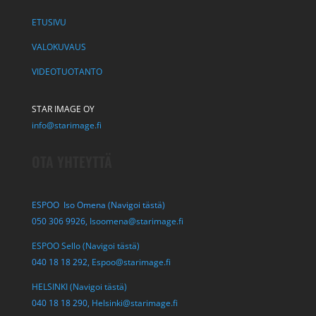
ETUSIVU
VALOKUVAUS
VIDEOTUOTANTO
STAR IMAGE OY
info@starimage.fi
OTA YHTEYTTÄ
ESPOO Iso Omena (Navigoi tästä)
050 306 9926,
Isoomena@starimage.fi
ESPOO Sello (Navigoi tästä)
040 18 18 292,
Espoo@starimage.fi
HELSINKI (Navigoi tästä)
040 18 18 290,
Helsinki@starimage.fi