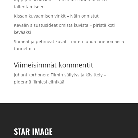
tallentamiseen
Kissan kuvaamisen vinkit – Näin onnistut
Kevään sisustusideat omista kuvista – piristä koti
kevääksi
Sumeat ja pehmeät kuvat – miten luoda unenomaisia
tunnelmia
Viimeisimmät kommentit
Juhani korhonen
:
Filmin säilytys ja käsittely –
pidennä filmiesi elinikää
STAR IMAGE