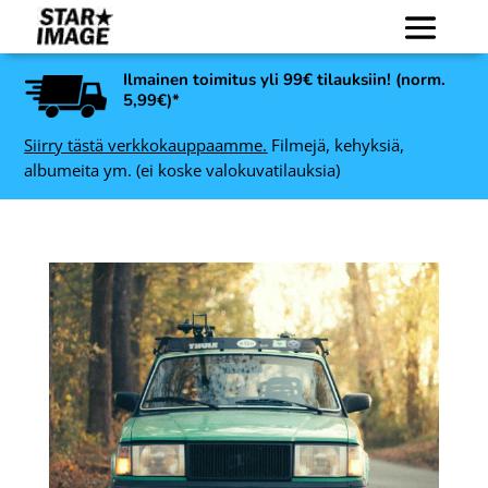
Ilmainen toimitus yli 99€ tilauksiin! (norm.
5,99€)*
Siirry tästä verkkokauppaamme.
Filmejä, kehyksiä,
albumeita ym. (ei koske valokuvatilauksia)
Fujifilm Instax Mini 12
36