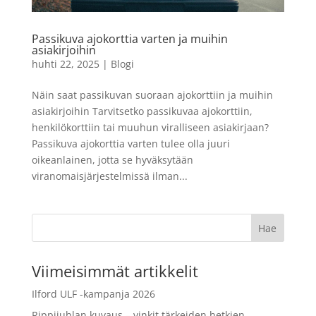
pikakamera valkoinen
84,90
€
+
LISÄÄ
Passikuva ajokorttia varten ja muihin
LISÄÄ
asiakirjoihin
huhti 22, 2025
|
Blogi
Näin saat passikuvan suoraan ajokorttiin ja muihin
asiakirjoihin Tarvitsetko passikuvaa ajokorttiin,
henkilökorttiin tai muuhun viralliseen asiakirjaan?
Passikuva ajokorttia varten tulee olla juuri
oikeanlainen, jotta se hyväksytään
viranomaisjärjestelmissä ilman...
Viimeisimmät artikkelit
Ilford ULF -kampanja 2026
Rippijuhlan kuvaus – vinkit tärkeiden hetkien