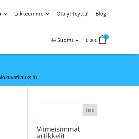
a
Liikkeemme
Ota yhteyttä!
Blogi
0
Suomi
0,00
€
alokuvatilauksia)
Viimeisimmät
artikkelit