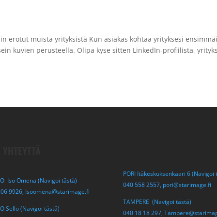
in erotut muista yrityksistä Kun asiakas kohtaa yrityksesi ensimmä
n kuvien perusteella. Olipa kyse sitten LinkedIn-profiilista, yrityk
 YHTEYTTÄ
PORI Itäkeskuksenkaari 6 (Navigoi 
O Iso Omena (Navigoi tästä)
040 558 2557,
pori@starimage.fi
306 9926,
Isoomena@starimage.fi
TAMPERE (Navigoi tästä)
 Sello (Navigoi tästä)
040 18 18 297,
Tampere@starimag