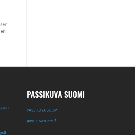
isen
sen
PASSIKUVA SUOMI
tästä)
PASSIKUVA SUOMI
passikuvasuomi.fi
e.fi