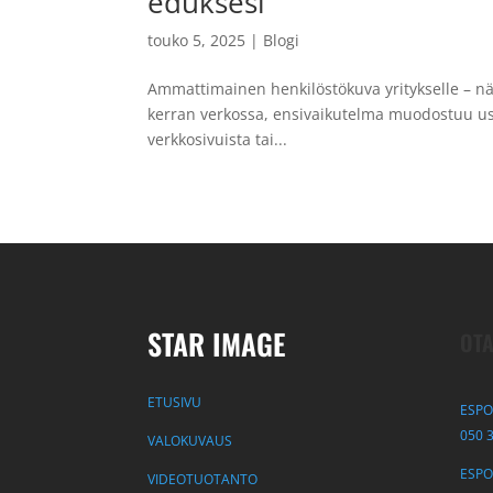
eduksesi
touko 5, 2025
|
Blogi
Ammattimainen henkilöstökuva yritykselle – nä
kerran verkossa, ensivaikutelma muodostuu usei
verkkosivuista tai...
STAR IMAGE
OTA
ETUSIVU
ESPO
050 
VALOKUVAUS
ESPOO
VIDEOTUOTANTO