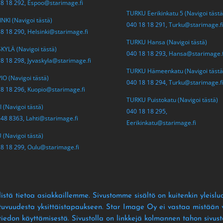
18 18 292,
Espoo@starimage.fi
TURKU Eerikinkatu 5 (Navigoi tästä
NKI (Navigoi tästä)
040 18 18 291,
Turku@starimage.f
18 18 290,
Helsinki@starimage.fi
TURKU Hansa (Navigoi tästä)
KYLÄ (Navigoi tästä)
040 18 18 293,
Hansa@starimage.f
18 18 298,
Jyvaskyla@starimage.fi
TURKU Hämeenkatu (Navigoi tästä
O (Navigoi tästä)
040 18 18 294,
Turku@starimage.f
18 18 296,
Kuopio@starimage.fi
TURKU Puistokatu (Navigoi tästä)
 (Navigoi tästä)
040 18 18 295,
548 8363,
Lahti@starimage.fi
Eerikinkatu@starimage.fi
(Navigoi tästä)
18 18 299,
Oulu@starimage.fi
istä tietoa asiakkaillemme
. Sivustomme sisältö on kuitenkin yleislu
ltuvuudesta yksittäistapaukseen
. Star Image Oy ei vastaa mistään vä
 tiedon käyttämisestä
. Sivustolla on linkkejä kolmannen tahon sivusto