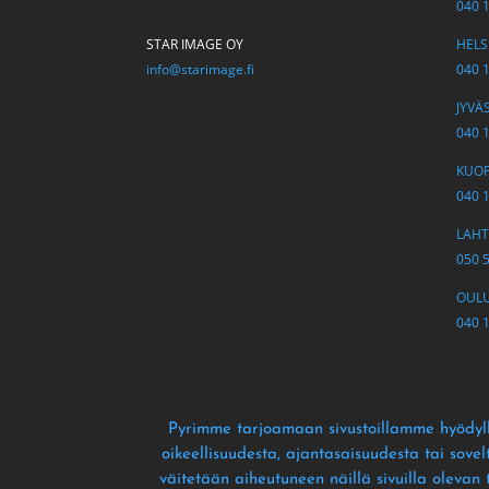
040 
STAR IMAGE OY
HELSI
info@starimage.fi
040 
JYVÄS
040 
KUOPI
040 
LAHTI
050 
OULU 
040 
Pyrimme tarjoamaan sivustoillamme hyödyll
oikeellisuudesta
, ajantasaisuudesta tai sove
väitetään aiheutuneen näillä sivuilla olevan