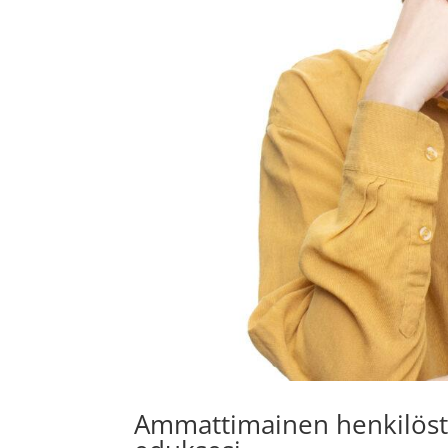
Ammattimainen henkilöstö