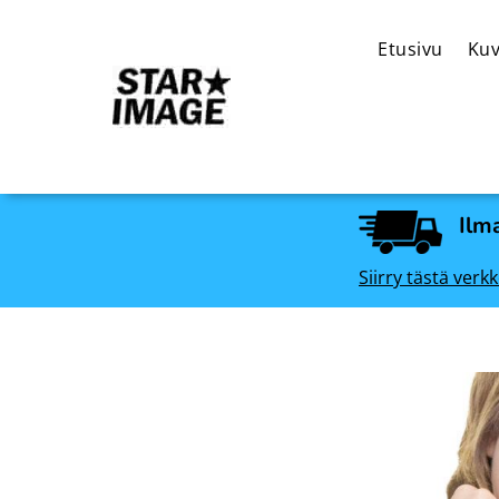
Etusivu
Kuv
Ilma
Siirry tästä ve