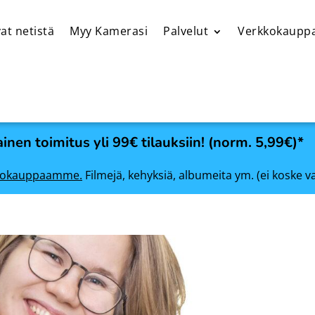
at netistä
Myy Kamerasi
Palvelut
Verkkokaupp
inen toimitus yli 99€ tilauksiin! (norm. 5,99€)*
rkkokauppaamme.
Filmejä, kehyksiä, albumeita ym. (ei koske v