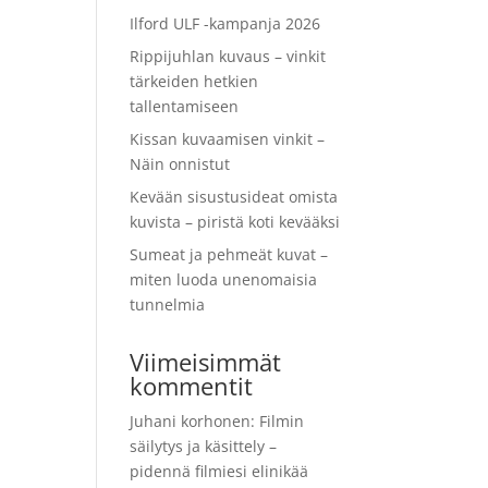
Ilford ULF -kampanja 2026
Rippijuhlan kuvaus – vinkit
tärkeiden hetkien
tallentamiseen
Kissan kuvaamisen vinkit –
Näin onnistut
Kevään sisustusideat omista
kuvista – piristä koti kevääksi
Sumeat ja pehmeät kuvat –
miten luoda unenomaisia
tunnelmia
Viimeisimmät
kommentit
Juhani korhonen
:
Filmin
säilytys ja käsittely –
pidennä filmiesi elinikää