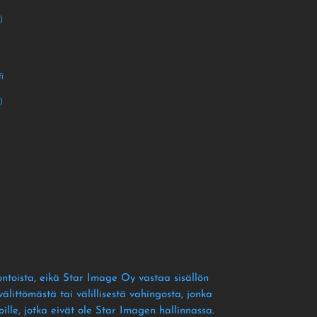
)
i
i
)
i
ontoista
, eikä Star Image Oy vastaa sisällön
littömästä tai välillisestä vahingosta
, jonka
ille
, jotka eivät ole Star Imagen hallinnassa
.