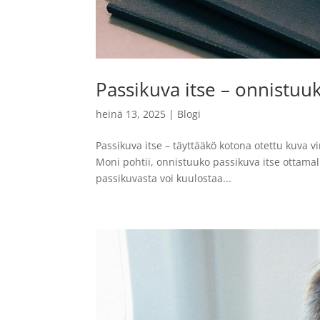
Passikuva itse – onnistuu
heinä 13, 2025
|
Blogi
Passikuva itse – täyttääkö kotona otettu kuva v
Moni pohtii, onnistuuko passikuva itse ottamal
passikuvasta voi kuulostaa...