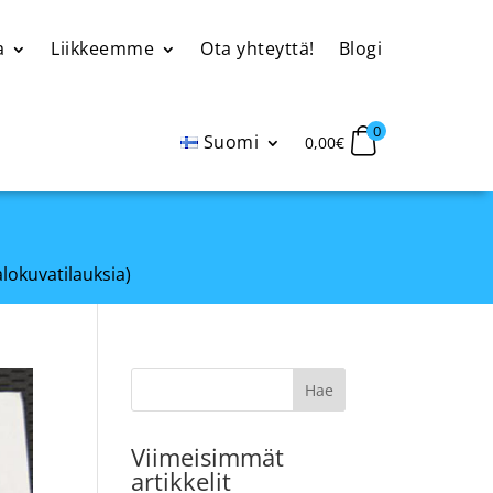
a
Liikkeemme
Ota yhteyttä!
Blogi
0
Suomi
0,00
€
alokuvatilauksia)
Viimeisimmät
artikkelit