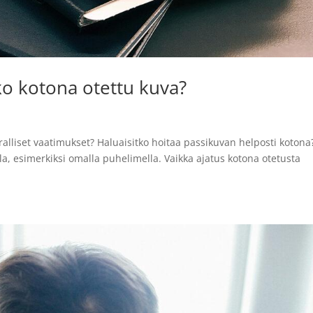
ko kotona otettu kuva?
iralliset vaatimukset? Haluaisitko hoitaa passikuvan helposti kotona
la, esimerkiksi omalla puhelimella. Vaikka ajatus kotona otetusta