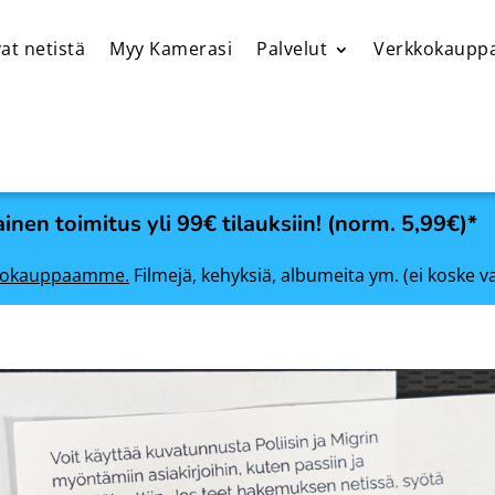
at netistä
Myy Kamerasi
Palvelut
Verkkokaupp
inen toimitus yli 99€ tilauksiin! (norm. 5,99€)*
rkkokauppaamme.
Filmejä, kehyksiä, albumeita ym. (ei koske v