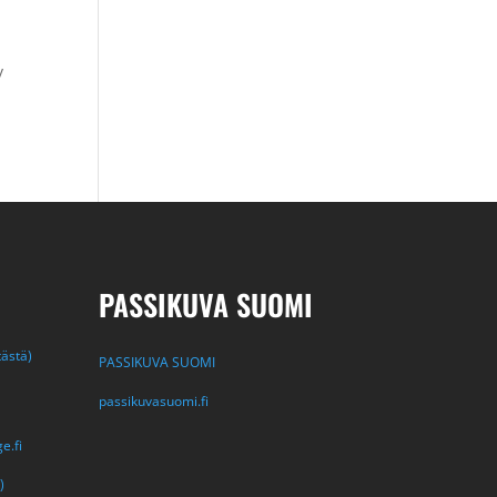
y
PASSIKUVA SUOMI
tästä)
PASSIKUVA SUOMI
passikuvasuomi.fi
e.fi
)