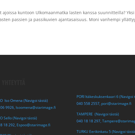
t ajoissa kuntoon Ulkomaanmatka lasten kanssa suunnitteilla? Yksi
lasten passien ja passikuvien ajantasaisuus. Moni vanhempi yllätty
 YHTEYTTÄ
PORI Itäkeskuksenkaari 6 (Navigoi 
O Iso Omena (Navigoi tästä)
040 558 2557,
pori@starimage.fi
306 9926,
Isoomena@starimage.fi
TAMPERE (Navigoi tästä)
 Sello (Navigoi tästä)
040 18 18 297,
Tampere@starimag
18 18 292,
Espoo@starimage.fi
TURKU Eerikinkatu 5 (Navigoi tästä