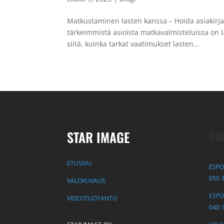
Matkustaminen lasten kanssa – Hoida asiakirja
tärkeimmistä asioista matkavalmisteluissa on 
siitä, kuinka tarkat vaatimukset lasten...
STAR IMAGE
OTA
ETUSIVU
ESPO
050 
VALOKUVAUS
ESPOO
VIDEOTUOTANTO
040 